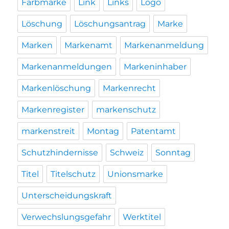
Farbmarke
Link
Links
Logo
Löschung
Löschungsantrag
Marke
Marken
Markenamt
Markenanmeldung
Markenanmeldungen
Markeninhaber
Markenlöschung
Markenrecht
Markenregister
markenschutz
markenstreit
Montag
Patentamt
Schutzhindernisse
Schweiz
Sonntag
Titel
Titelschutz
Unionsmarke
Unterscheidungskraft
Verwechslungsgefahr
Werktitel