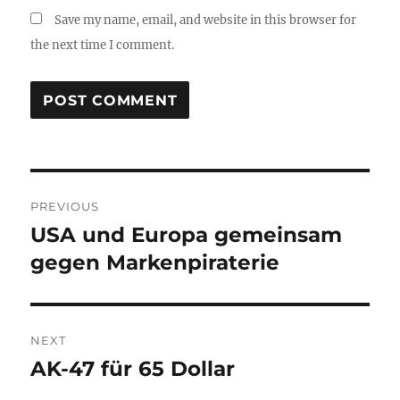
Save my name, email, and website in this browser for
the next time I comment.
Post
PREVIOUS
navigation
USA und Europa gemeinsam
Previous
post:
gegen Markenpiraterie
NEXT
AK-47 für 65 Dollar
Next
post: