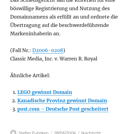
Das Schiedsgericht sah die Kriterien für eine
böswillige Registrierung und Nutzung des
Domainnamens als erfüllt an und ordnete die
Übertragung auf die beschwerdeführende
Markeninhaberin an.
(Fall Nr.:
D2006-0208
)
Classic Media, Inc. v. Warren R. Royal
Ähnliche Artikel:
LEGO gewinnt Domain
Kanadische Provinz gewinnt Domain
post.com – Deutsche Post gescheitert
Author
Posted
Categories
Stefan Fuhrken
28/06/2006
Nachricht