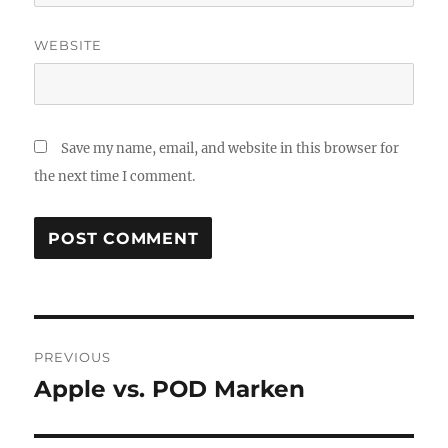
WEBSITE
Save my name, email, and website in this browser for
the next time I comment.
Post
PREVIOUS
navigation
Apple vs. POD Marken
Previous
post: