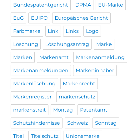
Bundespatentgericht
DPMA
EU-Marke
EuG
EUIPO
Europäisches Gericht
Farbmarke
Link
Links
Logo
Löschung
Löschungsantrag
Marke
Marken
Markenamt
Markenanmeldung
Markenanmeldungen
Markeninhaber
Markenlöschung
Markenrecht
Markenregister
markenschutz
markenstreit
Montag
Patentamt
Schutzhindernisse
Schweiz
Sonntag
Titel
Titelschutz
Unionsmarke