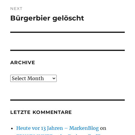
NEXT
Bürgerbier gelöscht
Next
post:
ARCHIVE
Archive
LETZTE KOMMENTARE
Heute vor 13 Jahren – MarkenBlog
on