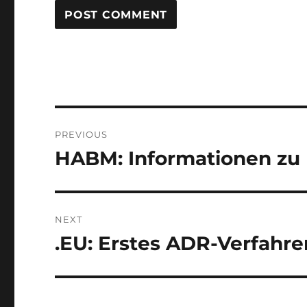
Post
PREVIOUS
navigation
HABM: Informationen zu
Previous
post:
NEXT
.EU: Erstes ADR-Verfahr
Next
post: