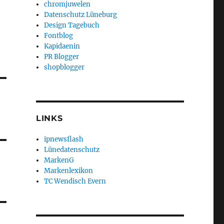
chromjuwelen
Datenschutz Lüneburg
Design Tagebuch
Fontblog
Kapidaenin
PR Blogger
shopblogger
LINKS
ipnewsflash
Lünedatenschutz
MarkenG
Markenlexikon
TC Wendisch Evern