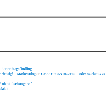
er Freitagsfindling
 richtig! – MarkenBlog
on
OMAS GEGEN RECHTS – oder MarkenG vs
 nicht löschungsreif
plakat