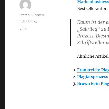
Markenbusiness
Bestsellerautor.
Author
Stefan Fuhrken
Kaum ist der e
Posted
21/04/2006
on
„Sakrileg“ zu
Categories
Link
Prozess. Diesm
Schriftsteller 
Ähnliche Artikel
Frankreich: Pla
Plagiatsprozes
Brown kein Plag