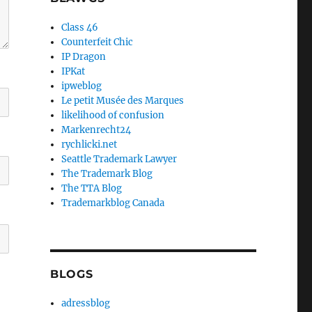
Class 46
Counterfeit Chic
IP Dragon
IPKat
ipweblog
Le petit Musée des Marques
likelihood of confusion
Markenrecht24
rychlicki.net
Seattle Trademark Lawyer
The Trademark Blog
The TTA Blog
Trademarkblog Canada
BLOGS
adressblog