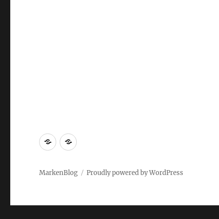
Markenrecherche
Gastbeiträge
MarkenBlog
Proudly powered by WordPress