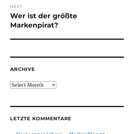
NEXT
Wer ist der größte
Next
post:
Markenpirat?
ARCHIVE
Archive
LETZTE KOMMENTARE