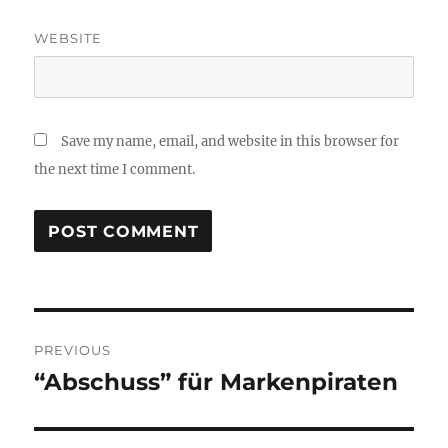
WEBSITE
Save my name, email, and website in this browser for
the next time I comment.
Post
PREVIOUS
navigation
“Abschuss” für Markenpiraten
Previous
post: