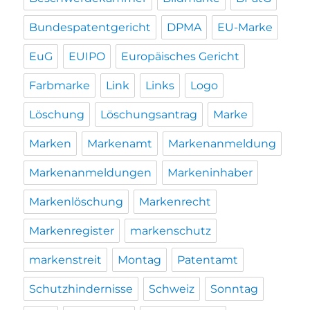
Bundespatentgericht
DPMA
EU-Marke
EuG
EUIPO
Europäisches Gericht
Farbmarke
Link
Links
Logo
Löschung
Löschungsantrag
Marke
Marken
Markenamt
Markenanmeldung
Markenanmeldungen
Markeninhaber
Markenlöschung
Markenrecht
Markenregister
markenschutz
markenstreit
Montag
Patentamt
Schutzhindernisse
Schweiz
Sonntag