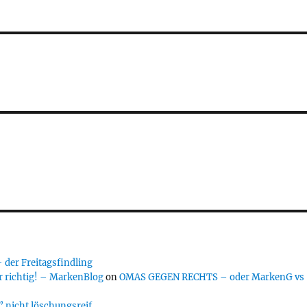
er Freitagsfindling
 richtig! – MarkenBlog
on
OMAS GEGEN RECHTS – oder MarkenG vs
 nicht löschungsreif