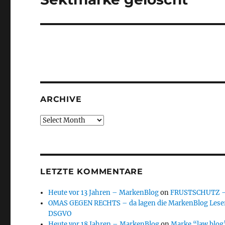
post:
ARCHIVE
Archive
LETZTE KOMMENTARE
Heute vor 13 Jahren – MarkenBlog
on
FRUSTSCHUTZ – d
OMAS GEGEN RECHTS – da lagen die MarkenBlog Leser
DSGVO
Heute vor 18 Jahren – MarkenBlog
on
Marke “law blog”