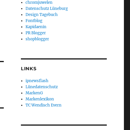
chromjuwelen
Datenschutz Lüneburg
Design Tagebuch
Fontblog
Kapidaenin
PR Blogger
shopblogger
LINKS
ipnewsflash
Lünedatenschutz
MarkenG
Markenlexikon
TC Wendisch Evern