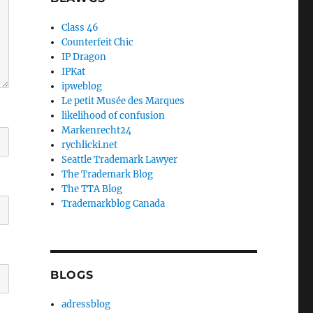
Class 46
Counterfeit Chic
IP Dragon
IPKat
ipweblog
Le petit Musée des Marques
likelihood of confusion
Markenrecht24
rychlicki.net
Seattle Trademark Lawyer
The Trademark Blog
The TTA Blog
Trademarkblog Canada
BLOGS
adressblog