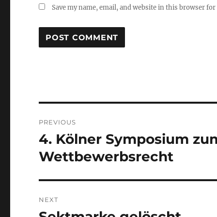
Save my name, email, and website in this browser for
Post
PREVIOUS
navigation
4. Kölner Symposium zu
Previous
post:
Wettbewerbsrecht
NEXT
Sektmarke gelöscht
Next