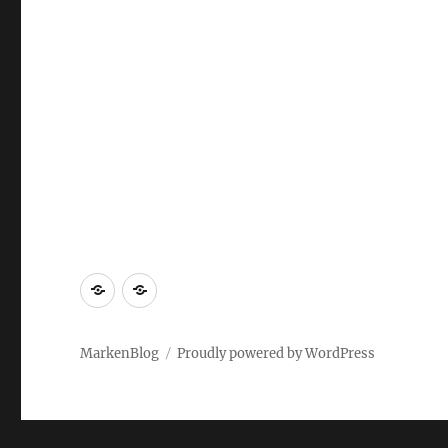
Markenrecherche
Gastbeiträge
MarkenBlog
Proudly powered by WordPress