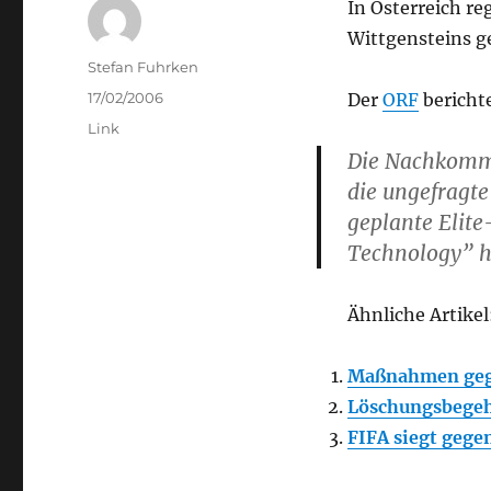
In Österreich r
Wittgensteins g
Author
Stefan Fuhrken
Posted
17/02/2006
Der
ORF
bericht
on
Categories
Link
Die Nachkomme
die ungefragt
geplante Elite
Technology” he
Ähnliche Artikel
Maßnahmen geg
Löschungsbegeh
FIFA siegt gege