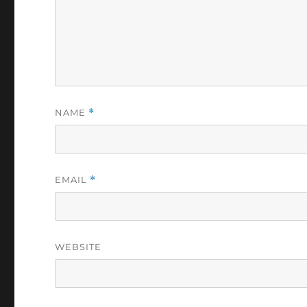
NAME
*
EMAIL
*
WEBSITE