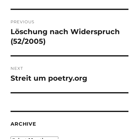
Post
PREVIOUS
navigation
Löschung nach Widerspruch
Previous
post:
(52/2005)
NEXT
Streit um poetry.org
Next
post:
ARCHIVE