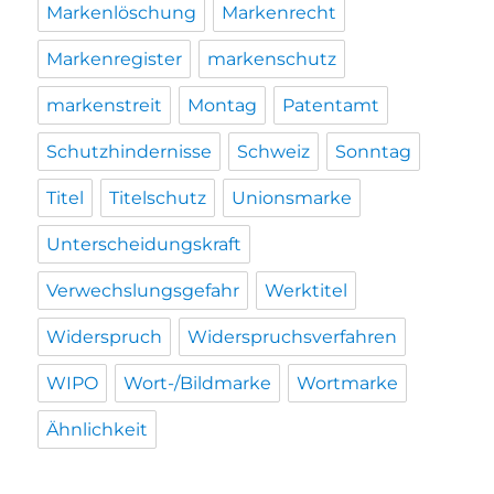
Markenlöschung
Markenrecht
Markenregister
markenschutz
markenstreit
Montag
Patentamt
Schutzhindernisse
Schweiz
Sonntag
Titel
Titelschutz
Unionsmarke
Unterscheidungskraft
Verwechslungsgefahr
Werktitel
Widerspruch
Widerspruchsverfahren
WIPO
Wort-/Bildmarke
Wortmarke
Ähnlichkeit