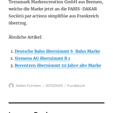
Terramark Markencreation GmbH aus Bremen,
welche die Marke jetzt an die PARIS-DAKAR
Sociùtù par actions simplifiùe aus Frankreich
übertrug.
Ähnliche Artikel:
Deutsche Bahn übernimmt S-Bahn Marke
Siemens AG übernimmt B 1
Berentzen übernimmt 111 Jahre alte Marke
Author
Posted
Categories
Stefan Fuhrken
20/12/2005
Fundstück
on