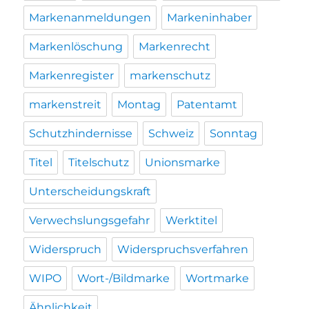
Markenanmeldungen
Markeninhaber
Markenlöschung
Markenrecht
Markenregister
markenschutz
markenstreit
Montag
Patentamt
Schutzhindernisse
Schweiz
Sonntag
Titel
Titelschutz
Unionsmarke
Unterscheidungskraft
Verwechslungsgefahr
Werktitel
Widerspruch
Widerspruchsverfahren
WIPO
Wort-/Bildmarke
Wortmarke
Ähnlichkeit