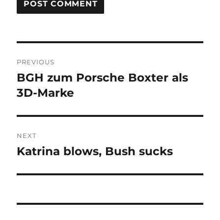
Post
PREVIOUS
navigation
BGH zum Porsche Boxter als
Previous
post:
3D-Marke
NEXT
Katrina blows, Bush sucks
Next
post: