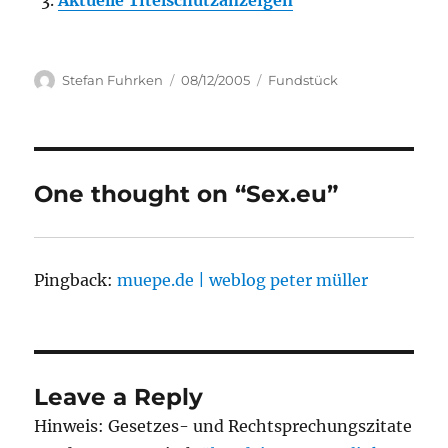
Aktuelle Titelschutzanzeigen
Author
Posted
Categories
Stefan Fuhrken
08/12/2005
Fundstück
on
One thought on “Sex.eu”
Pingback:
muepe.de | weblog peter müller
Leave a Reply
Hinweis: Gesetzes- und Rechtsprechungszitate