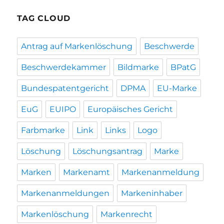
TAG CLOUD
Antrag auf Markenlöschung
Beschwerde
Beschwerdekammer
Bildmarke
BPatG
Bundespatentgericht
DPMA
EU-Marke
EuG
EUIPO
Europäisches Gericht
Farbmarke
Link
Links
Logo
Löschung
Löschungsantrag
Marke
Marken
Markenamt
Markenanmeldung
Markenanmeldungen
Markeninhaber
Markenlöschung
Markenrecht