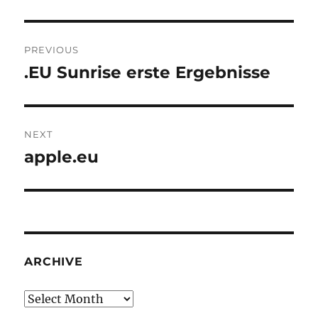
Post
PREVIOUS
navigation
.EU Sunrise erste Ergebnisse
Previous
post:
NEXT
apple.eu
Next
post:
ARCHIVE
Archive