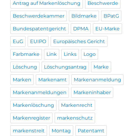
Antrag auf Markenlöschung
Beschwerde
Beschwerdekammer
Bildmarke
BPatG
Bundespatentgericht
DPMA
EU-Marke
EuG
EUIPO
Europäisches Gericht
Farbmarke
Link
Links
Logo
Löschung
Löschungsantrag
Marke
Marken
Markenamt
Markenanmeldung
Markenanmeldungen
Markeninhaber
Markenlöschung
Markenrecht
Markenregister
markenschutz
markenstreit
Montag
Patentamt