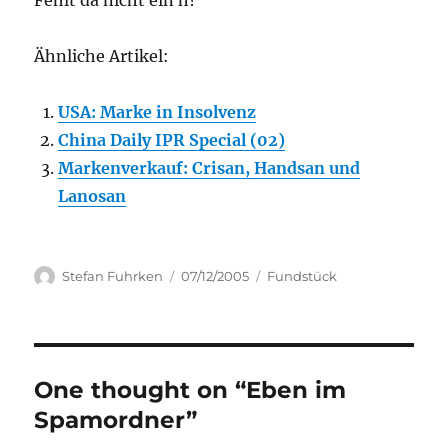
Fehlt da nicht ein h?
Ähnliche Artikel:
USA: Marke in Insolvenz
China Daily IPR Special (02)
Markenverkauf: Crisan, Handsan und
Lanosan
Author
Posted
Categories
Stefan Fuhrken
07/12/2005
Fundstück
on
One thought on “Eben im
Spamordner”