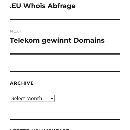
navigation
.EU Whois Abfrage
Previous
post:
NEXT
Telekom gewinnt Domains
Next
post:
ARCHIVE
Archive