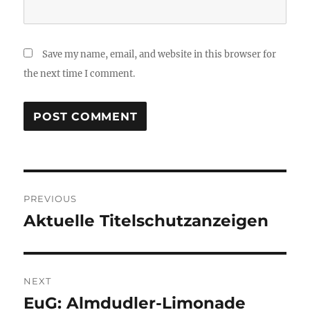
Save my name, email, and website in this browser for
the next time I comment.
Post
PREVIOUS
navigation
Aktuelle Titelschutzanzeigen
Previous
post:
NEXT
EuG: Almdudler-Limonade
Next