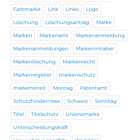
Farbmarke
Link
Links
Logo
Löschung
Löschungsantrag
Marke
Marken
Markenamt
Markenanmeldung
Markenanmeldungen
Markeninhaber
Markenlöschung
Markenrecht
Markenregister
markenschutz
markenstreit
Montag
Patentamt
Schutzhindernisse
Schweiz
Sonntag
Titel
Titelschutz
Unionsmarke
Unterscheidungskraft