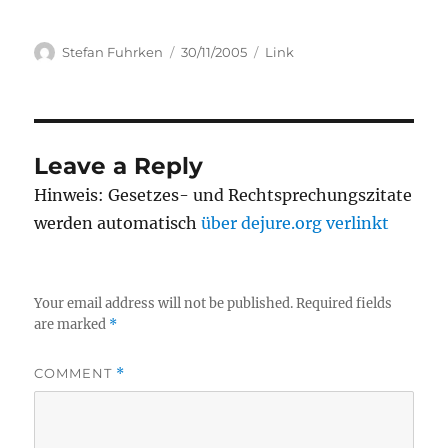
Author
Posted
Categories
Stefan Fuhrken
30/11/2005
Link
on
Leave a Reply
Hinweis: Gesetzes- und Rechtsprechungszitate
werden automatisch
über dejure.org verlinkt
Your email address will not be published.
Required fields
are marked
*
COMMENT
*