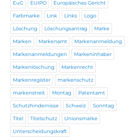
EuG
EUIPO
Europäisches Gericht
Farbmarke
Link
Links
Logo
Löschung
Löschungsantrag
Marke
Marken
Markenamt
Markenanmeldung
Markenanmeldungen
Markeninhaber
Markenlöschung
Markenrecht
Markenregister
markenschutz
markenstreit
Montag
Patentamt
Schutzhindernisse
Schweiz
Sonntag
Titel
Titelschutz
Unionsmarke
Unterscheidungskraft