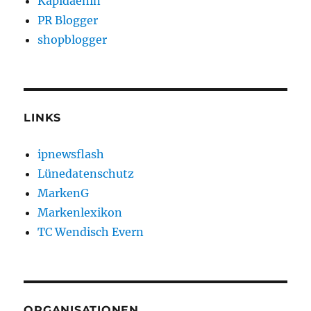
Kapidaenin
PR Blogger
shopblogger
LINKS
ipnewsflash
Lünedatenschutz
MarkenG
Markenlexikon
TC Wendisch Evern
ORGANISATIONEN