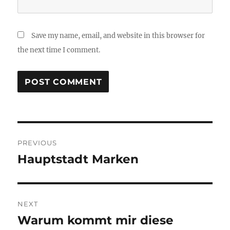
Save my name, email, and website in this browser for
the next time I comment.
Post
PREVIOUS
navigation
Hauptstadt Marken
Previous
post:
NEXT
Warum kommt mir diese
Next