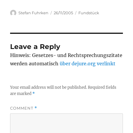
Author
Posted
Categories
Stefan Fuhrken
26/11/2005
Fundstück
on
Leave a Reply
Hinweis: Gesetzes- und Rechtsprechungszitate
werden automatisch
über dejure.org verlinkt
Your email address will not be published.
Required fields
are marked
*
COMMENT
*