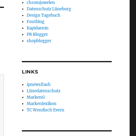
chromjuwelen
Datenschutz Lüneburg
Design Tagebuch
Fontblog
Kapidaenin
PR Blogger
shopblogger
LINKS
ipnewsflash
Lünedatenschutz
MarkenG
Markenlexikon
TC Wendisch Evern