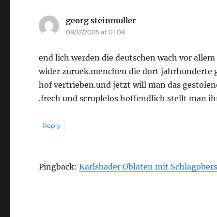
georg steinmuller
says:
08/12/2005 at 01:08
end lich werden die deutschen wach vor alle
wider zuruek.menchen die dort jahrhunderte 
hof vertrieben.und jetzt will man das gestole
.frech und scruplelos hoffendlich stellt man i
Reply
Pingback:
Karlsbader Oblaten mit Schlagober