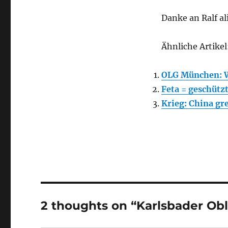
Danke an Ralf al
Ähnliche Artikel
OLG München: Wo
Feta = geschütz
Krieg: China gre
2 thoughts on “Karlsbader O