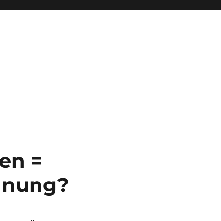
en =
hnung?