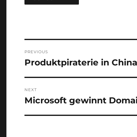
Post
PREVIOUS
navigation
Produktpiraterie in Chin
Previous
post:
NEXT
Microsoft gewinnt Doma
Next
post: