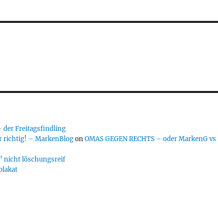
er Freitagsfindling
 richtig! – MarkenBlog
on
OMAS GEGEN RECHTS – oder MarkenG vs
 nicht löschungsreif
plakat