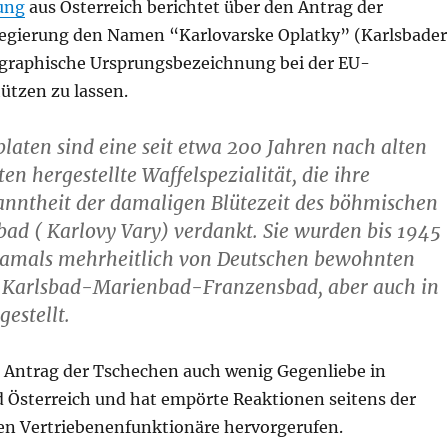
ung
aus Österreich berichtet über den Antrag der
egierung den Namen “Karlovarske Oplatky” (Karlsbader
ographische Ursprungsbezeichnung bei der EU-
tzen zu lassen.
laten sind eine seit etwa 200 Jahren nach alten
en hergestellte Waffelspezialität, die ihre
anntheit der damaligen Blütezeit des böhmischen
bad ( Karlovy Vary) verdankt. Sie wurden bis 1945
damals mehrheitlich von Deutschen bewohnten
’ Karlsbad-Marienbad-Franzensbad, aber auch in
gestellt.
r Antrag der Tschechen auch wenig Gegenliebe in
 Österreich und hat empörte Reaktionen seitens der
n Vertriebenenfunktionäre hervorgerufen.