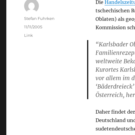
Die
Handelszeit
tschechischen R
Author
Stefan Fuhrken
Oblaten) als ge
Posted
11/11/2005
Kommission schü
on
Categories
Link
“Karlsbader Ob
Familienrezept
weltweite Bek
Kurortes Karls
vor allem im 
‘Bäderdreieck
Österreich, her
Daher findet de
Deutschland und
sudetendeutsche