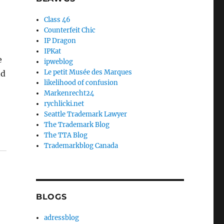
Class 46
Counterfeit Chic
IP Dragon
IPKat
e
ipweblog
Le petit Musée des Marques
nd
likelihood of confusion
Markenrecht24
rychlicki.net
Seattle Trademark Lawyer
The Trademark Blog
The TTA Blog
Trademarkblog Canada
BLOGS
adressblog