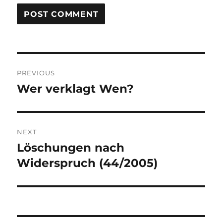
Post
PREVIOUS
navigation
Wer verklagt Wen?
Previous
post:
NEXT
Löschungen nach
Next
post:
Widerspruch (44/2005)