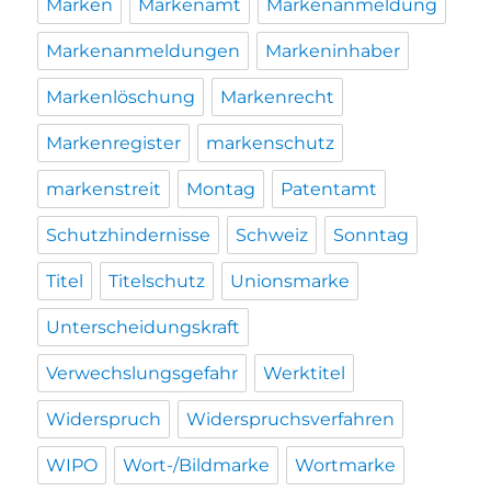
Marken
Markenamt
Markenanmeldung
Markenanmeldungen
Markeninhaber
Markenlöschung
Markenrecht
Markenregister
markenschutz
markenstreit
Montag
Patentamt
Schutzhindernisse
Schweiz
Sonntag
Titel
Titelschutz
Unionsmarke
Unterscheidungskraft
Verwechslungsgefahr
Werktitel
Widerspruch
Widerspruchsverfahren
WIPO
Wort-/Bildmarke
Wortmarke