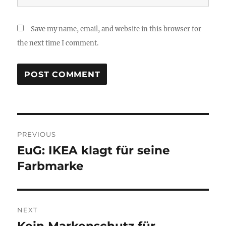
Save my name, email, and website in this browser for
the next time I comment.
Post
PREVIOUS
navigation
EuG: IKEA klagt für seine
Previous
post:
Farbmarke
NEXT
Next