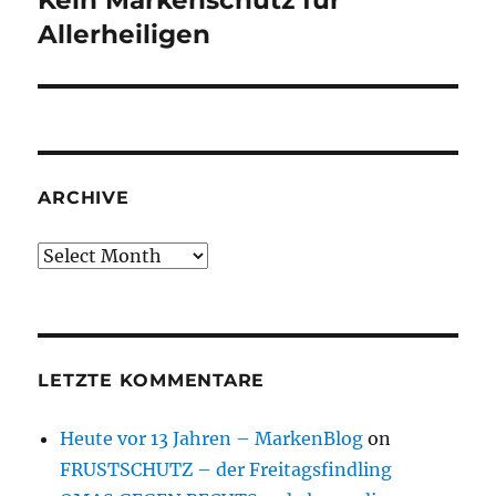
Kein Markenschutz für
post:
Allerheiligen
ARCHIVE
Archive
LETZTE KOMMENTARE
Heute vor 13 Jahren – MarkenBlog
on
FRUSTSCHUTZ – der Freitagsfindling