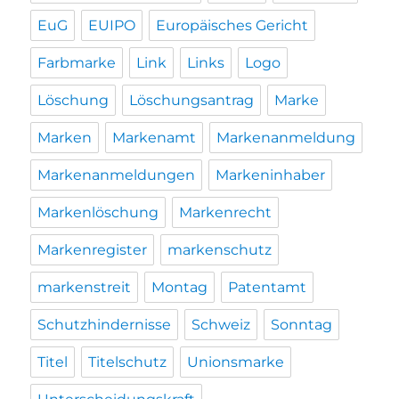
EuG
EUIPO
Europäisches Gericht
Farbmarke
Link
Links
Logo
Löschung
Löschungsantrag
Marke
Marken
Markenamt
Markenanmeldung
Markenanmeldungen
Markeninhaber
Markenlöschung
Markenrecht
Markenregister
markenschutz
markenstreit
Montag
Patentamt
Schutzhindernisse
Schweiz
Sonntag
Titel
Titelschutz
Unionsmarke