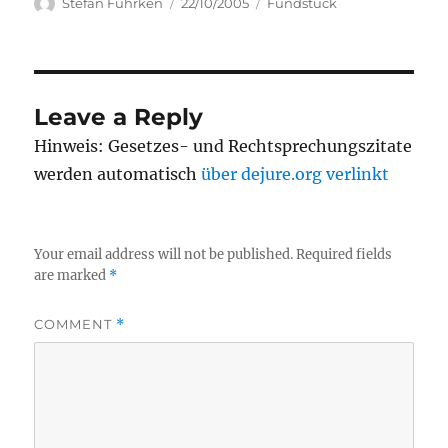
Author
Posted
Categories
Stefan Fuhrken
22/10/2005
Fundstück
on
Leave a Reply
Hinweis: Gesetzes- und Rechtsprechungszitate
werden automatisch
über dejure.org verlinkt
Your email address will not be published.
Required fields
are marked
*
COMMENT
*