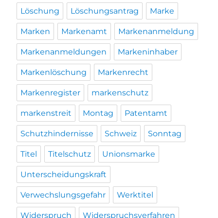
Löschung
Löschungsantrag
Marke
Marken
Markenamt
Markenanmeldung
Markenanmeldungen
Markeninhaber
Markenlöschung
Markenrecht
Markenregister
markenschutz
markenstreit
Montag
Patentamt
Schutzhindernisse
Schweiz
Sonntag
Titel
Titelschutz
Unionsmarke
Unterscheidungskraft
Verwechslungsgefahr
Werktitel
Widerspruch
Widerspruchsverfahren