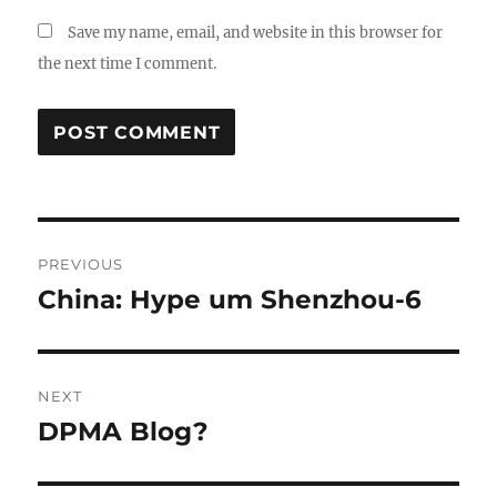
Save my name, email, and website in this browser for
the next time I comment.
Post
PREVIOUS
navigation
China: Hype um Shenzhou-6
Previous
post:
NEXT
DPMA Blog?
Next
post: