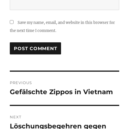
Save my name, email, and website in this browser for
the next time I comment.
Post
PREVIOUS
navigation
Gefälschte Zippos in Vietnam
Previous
post:
NEXT
Löschungsbegehren gegen
Next