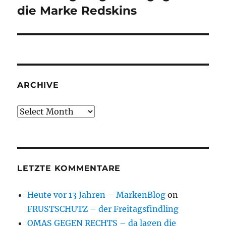
post:
die Marke Redskins
ARCHIVE
Archive
LETZTE KOMMENTARE
Heute vor 13 Jahren – MarkenBlog
on
FRUSTSCHUTZ – der Freitagsfindling
OMAS GEGEN RECHTS – da lagen die