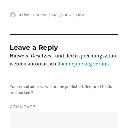
Author
Posted
Categories
Stefan Fuhrken
21/10/2005
Link
on
Leave a Reply
Hinweis: Gesetzes- und Rechtsprechungszitate
werden automatisch
über dejure.org verlinkt
Your email address will not be published.
Required fields
are marked
*
COMMENT
*