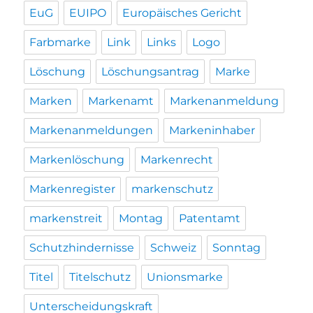
EuG
EUIPO
Europäisches Gericht
Farbmarke
Link
Links
Logo
Löschung
Löschungsantrag
Marke
Marken
Markenamt
Markenanmeldung
Markenanmeldungen
Markeninhaber
Markenlöschung
Markenrecht
Markenregister
markenschutz
markenstreit
Montag
Patentamt
Schutzhindernisse
Schweiz
Sonntag
Titel
Titelschutz
Unionsmarke
Unterscheidungskraft