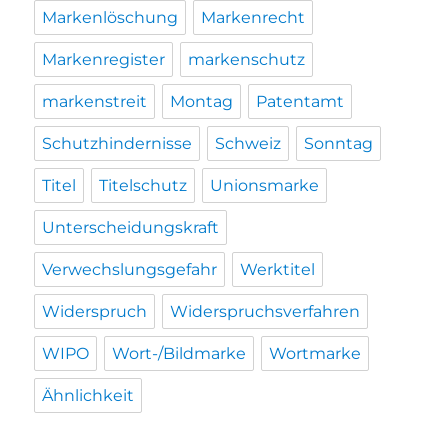
Markenlöschung
Markenrecht
Markenregister
markenschutz
markenstreit
Montag
Patentamt
Schutzhindernisse
Schweiz
Sonntag
Titel
Titelschutz
Unionsmarke
Unterscheidungskraft
Verwechslungsgefahr
Werktitel
Widerspruch
Widerspruchsverfahren
WIPO
Wort-/Bildmarke
Wortmarke
Ähnlichkeit