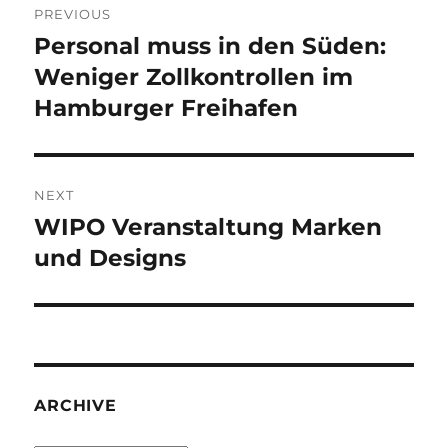
PREVIOUS
navigation
Personal muss in den Süden:
Previous
post:
Weniger Zollkontrollen im
Hamburger Freihafen
NEXT
WIPO Veranstaltung Marken
Next
post:
und Designs
ARCHIVE