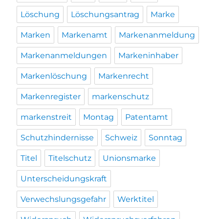
Löschung
Löschungsantrag
Marke
Marken
Markenamt
Markenanmeldung
Markenanmeldungen
Markeninhaber
Markenlöschung
Markenrecht
Markenregister
markenschutz
markenstreit
Montag
Patentamt
Schutzhindernisse
Schweiz
Sonntag
Titel
Titelschutz
Unionsmarke
Unterscheidungskraft
Verwechslungsgefahr
Werktitel