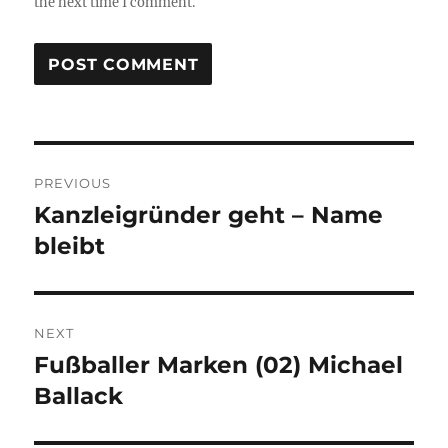
the next time I comment.
Post
PREVIOUS
navigation
Kanzleigründer geht – Name
Previous
post:
bleibt
NEXT
Fußballer Marken (02) Michael
Next
post:
Ballack