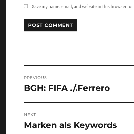
Save my name, email, and website in this browser for
Post
PREVIOUS
navigation
BGH: FIFA ./.Ferrero
Previous
post:
NEXT
Marken als Keywords
Next
post: