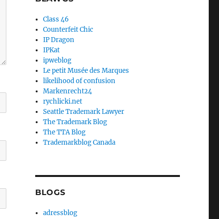
Class 46
Counterfeit Chic
IP Dragon
IPKat
ipweblog
Le petit Musée des Marques
likelihood of confusion
Markenrecht24
rychlicki.net
Seattle Trademark Lawyer
The Trademark Blog
The TTA Blog
Trademarkblog Canada
BLOGS
adressblog