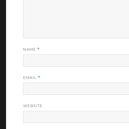
NAME
*
EMAIL
*
WEBSITE