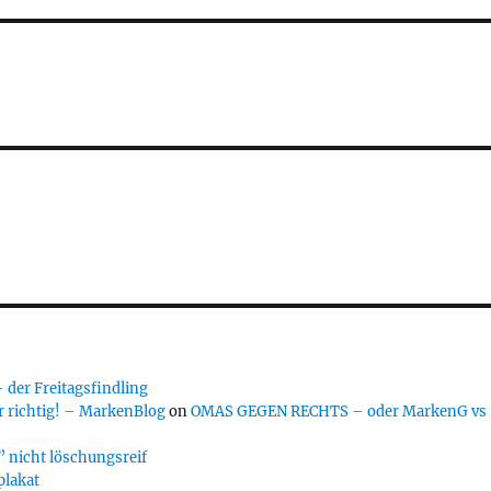
er Freitagsfindling
 richtig! – MarkenBlog
on
OMAS GEGEN RECHTS – oder MarkenG vs
 nicht löschungsreif
plakat