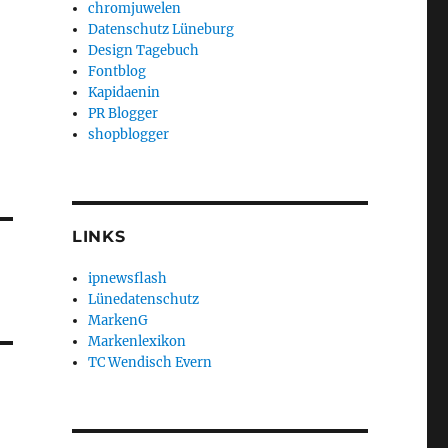
chromjuwelen
Datenschutz Lüneburg
Design Tagebuch
Fontblog
Kapidaenin
PR Blogger
shopblogger
LINKS
ipnewsflash
Lünedatenschutz
MarkenG
Markenlexikon
TC Wendisch Evern