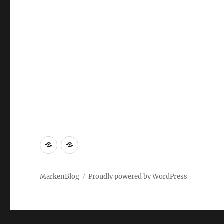
Markenrecherche
Gastbeiträge
MarkenBlog
Proudly powered by WordPress