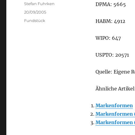
Author
Stefan Fuhrken
DPMA: 5665
Posted
20/09/2005
on
Categories
Fundstück
HABM: 4912
WIPO: 647
USPTO: 20571
Quelle: Eigene 
Ähnliche Artikel
Markenformen
Markenformen 
Markenformen 