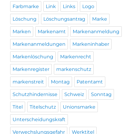
Farbmarke
Link
Links
Logo
Löschung
Löschungsantrag
Marke
Marken
Markenamt
Markenanmeldung
Markenanmeldungen
Markeninhaber
Markenlöschung
Markenrecht
Markenregister
markenschutz
markenstreit
Montag
Patentamt
Schutzhindernisse
Schweiz
Sonntag
Titel
Titelschutz
Unionsmarke
Unterscheidungskraft
Verwechslungsgefahr
Werktitel