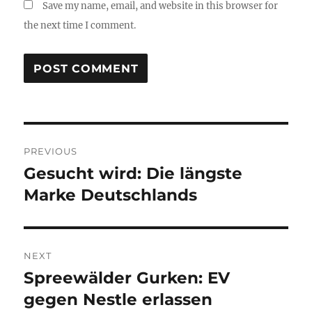
Save my name, email, and website in this browser for
the next time I comment.
Post
PREVIOUS
navigation
Gesucht wird: Die längste
Previous
post:
Marke Deutschlands
NEXT
Spreewälder Gurken: EV
Next
post:
gegen Nestle erlassen