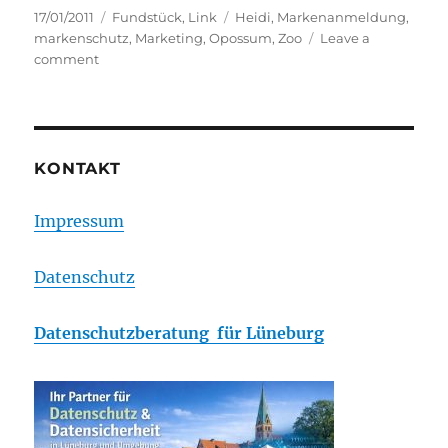
Posted
Categories
Tags
17/01/2011
Fundstück
,
Link
Heidi
,
Markenanmeldung
,
on
markenschutz
,
Marketing
,
Opossum
,
Zoo
Leave a
on
comment
Der
nächste
tierische
Liebling
–
KONTAKT
Heidi
das
Impressum
schielende
Opossum,
Datenschutz
Datenschutzberatung für Lüneburg