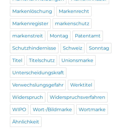
Markenlöschung
Markenrecht
Markenregister
markenschutz
markenstreit
Montag
Patentamt
Schutzhindernisse
Schweiz
Sonntag
Titel
Titelschutz
Unionsmarke
Unterscheidungskraft
Verwechslungsgefahr
Werktitel
Widerspruch
Widerspruchsverfahren
WIPO
Wort-/Bildmarke
Wortmarke
Ähnlichkeit