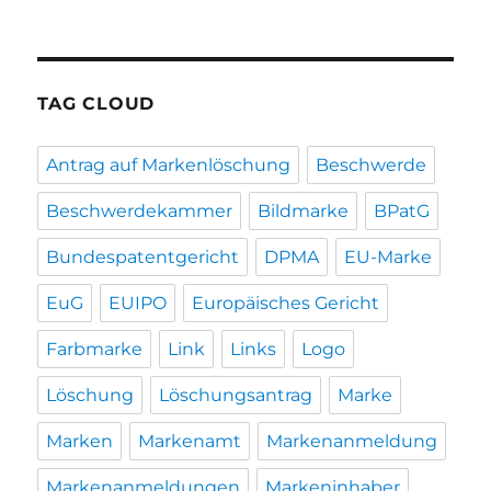
TAG CLOUD
Antrag auf Markenlöschung
Beschwerde
Beschwerdekammer
Bildmarke
BPatG
Bundespatentgericht
DPMA
EU-Marke
EuG
EUIPO
Europäisches Gericht
Farbmarke
Link
Links
Logo
Löschung
Löschungsantrag
Marke
Marken
Markenamt
Markenanmeldung
Markenanmeldungen
Markeninhaber