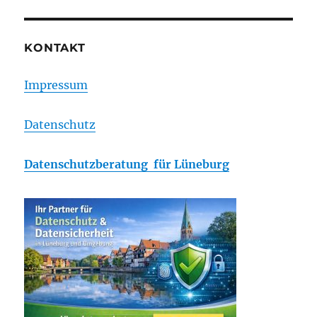
aus
Anlass
der
KONTAKT
Naturkatastrophe
in
Impressum
Japan
Datenschutz
Datenschutzberatung für Lüneburg