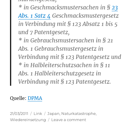
* in Geschmacksmustersachen in §
23
Abs. 1 Satz 4
Geschmacksmustergesetz
in Verbindung mit § 123 Absatz 1 bis 5
und 7 Patentgesetz,
* in Gebrauchsmustersachen in § 21
Abs. 1 Gebrauchsmustergesetz in
Verbindung mit § 123 Patentgesetz und
* in Halbleiterschutzsachen in § 11
Abs. 1 Halbleiterschutzgesetz in
Verbindung mit § 123 Patentgesetz.
Quelle:
DPMA
Posted
Categories
Tags
21/03/2011
Link
Japan
,
Naturkatastrophe
,
on
on
Wiedereinsetzung
Leave a comment
DPMA:
Hinweis