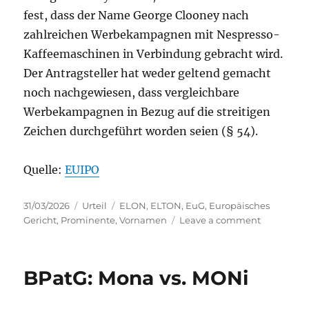
fest, dass der Name George Clooney nach
zahlreichen Werbekampagnen mit Nespresso-
Kaffeemaschinen in Verbindung gebracht wird.
Der Antragsteller hat weder geltend gemacht
noch nachgewiesen, dass vergleichbare
Werbekampagnen in Bezug auf die streitigen
Zeichen durchgeführt worden seien (§ 54).
Quelle:
EUIPO
Posted
Categories
Tags
31/03/2026
Urteil
ELON
,
ELTON
,
EuG
,
Europäisches
on
on
Gericht
,
Prominente
,
Vornamen
Leave a comment
EuG:
Verwechsl
von
BPatG: Mona vs. MONi
prominen
Vornamen