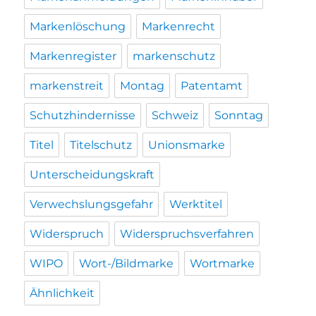
Markenlöschung
Markenrecht
Markenregister
markenschutz
markenstreit
Montag
Patentamt
Schutzhindernisse
Schweiz
Sonntag
Titel
Titelschutz
Unionsmarke
Unterscheidungskraft
Verwechslungsgefahr
Werktitel
Widerspruch
Widerspruchsverfahren
WIPO
Wort-/Bildmarke
Wortmarke
Ähnlichkeit