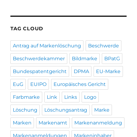
TAG CLOUD
Antrag auf Markenlöschung
Beschwerde
Beschwerdekammer
Bildmarke
BPatG
Bundespatentgericht
DPMA
EU-Marke
EuG
EUIPO
Europäisches Gericht
Farbmarke
Link
Links
Logo
Löschung
Löschungsantrag
Marke
Marken
Markenamt
Markenanmeldung
Markenanmeldungen
Markeninhaber