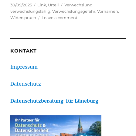
Posted
Categories
Tags
30/09/2025
Link
,
Urteil
Verwechslung
,
on
verwechslungsfähig
,
Verwechslungsgefahr
,
Vornamen
,
on
Widerspruch
Leave a comment
BPatG:
Mona
vs.
MONi
KONTAKT
Impressum
Datenschutz
Datenschutzberatung für Lüneburg