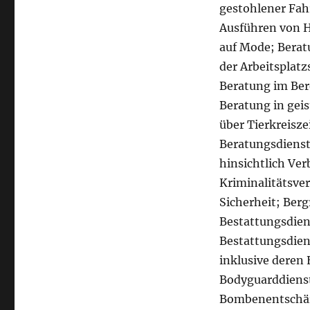
gestohlener Fa
Ausführen von H
auf Mode; Berat
der Arbeitsplatz
Beratung im Ber
Beratung in geis
über Tierkreisz
Beratungsdienst
hinsichtlich Ve
Kriminalitätsve
Sicherheit; Berg
Bestattungsdien
Bestattungsdiens
inklusive deren
Bodyguarddiens
Bombenentschär