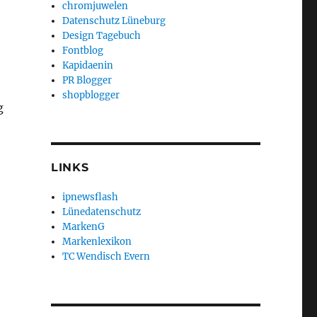
chromjuwelen
Datenschutz Lüneburg
Design Tagebuch
Fontblog
Kapidaenin
PR Blogger
shopblogger
g
LINKS
ipnewsflash
Lünedatenschutz
MarkenG
Markenlexikon
TC Wendisch Evern