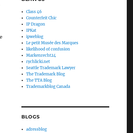
n
Class 46
Counterfeit Chic
IP Dragon
IPKat
se
ipweblog
Le petit Musée des Marques
likelihood of confusion
Markenrecht24
rychlicki.net
Seattle Trademark Lawyer
The Trademark Blog
The TTA Blog
Trademarkblog Canada
BLOGS
adressblog