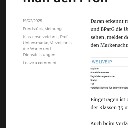
Posted
19/02/2025
Daran erkennt 
on
Categories
Fundstück
,
Meinung
und BPatG die U
Tags
Klassenverzeichnis
,
Profi
,
sehen, meldet d
Unionsmarke
,
Verzeichnis
den Markenschut
der Waren und
Dienstleistungen
on
Leave a comment
“WE
LIVE
IP”
nochmal
–
hier
Eingetragen ist
erkennt
der Klassen 35 u
man
den
Profi
Auch beim Verfa