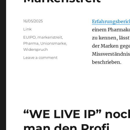
Posted
16/05/2025
Erfahrungsberi
on
Categories
Link
einem Pharmako
Tags
EUIPO
,
markenstreit
,
zu kennen, lässt
Pharma
,
Unionsmarke
,
der Marken gegeb
Widerspruch
Missverständni
on
Leave a comment
beschrieben.
Markenstreit
“WE LIVE IP” noc
man den Profi