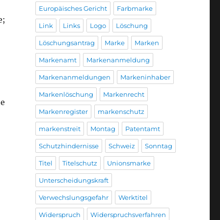
Europäisches Gericht
Farbmarke
e;
Link
Links
Logo
Löschung
Löschungsantrag
Marke
Marken
Markenamt
Markenanmeldung
Markenanmeldungen
Markeninhaber
Markenlöschung
Markenrecht
he
Markenregister
markenschutz
markenstreit
Montag
Patentamt
Schutzhindernisse
Schweiz
Sonntag
Titel
Titelschutz
Unionsmarke
Unterscheidungskraft
Verwechslungsgefahr
Werktitel
Widerspruch
Widerspruchsverfahren