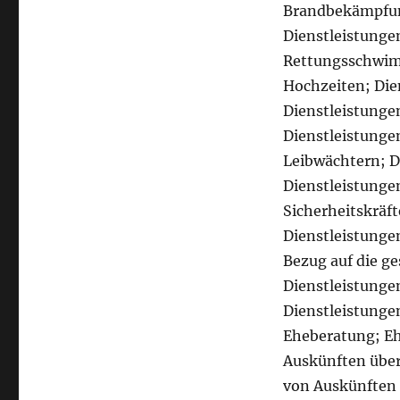
Brandbekämpfun
Dienstleistungen
Rettungsschwimm
Hochzeiten; Die
Dienstleistunge
Dienstleistunge
Leibwächtern; D
Dienstleistunge
Sicherheitskräf
Dienstleistunge
Bezug auf die ge
Dienstleistunge
Dienstleistunge
Eheberatung; Eh
Auskünften über
von Auskünften