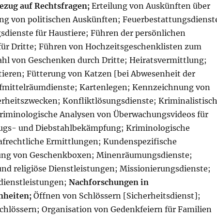
ezug auf Rechtsfragen;
Erteilung von Auskünften über
lung von politischen Auskünften; Feuerbestattungsdienst
sdienste für Haustiere; Führen der persönlichen
ür Dritte; Führen von Hochzeitsgeschenklisten zum
hl von Geschenken durch Dritte; Heiratsvermittlung;
ieren; Fütterung von Katzen [bei Abwesenheit der
fmittelräumdienste; Kartenlegen; Kennzeichnung von
rheitszwecken; Konfliktlösungsdienste; Kriminalistisc
riminologische Analysen von Überwachungsvideos für
ugs- und Diebstahlbekämpfung; Kriminologische
rafrechtliche Ermittlungen; Kundenspezifische
ng von Geschenkboxen; Minenräumungsdienste;
und religiöse Dienstleistungen; Missionierungsdienste;
dienstleistungen;
Nachforschungen in
nheiten;
Öffnen von Schlössern [Sicherheitsdienst];
chlössern; Organisation von Gedenkfeiern für Familien