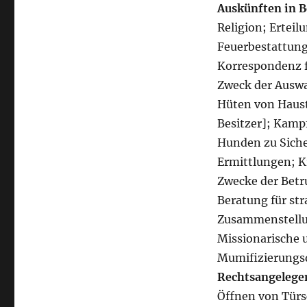
Auskünften in B
Religion; Ertei
Feuerbestattung
Korrespondenz f
Zweck der Auswa
Hüten von Haust
Besitzer]; Kamp
Hunden zu Siche
Ermittlungen; K
Zwecke der Betr
Beratung für st
Zusammenstellu
Missionarische 
Mumifizierungs
Rechtsangelege
Öffnen von Türs