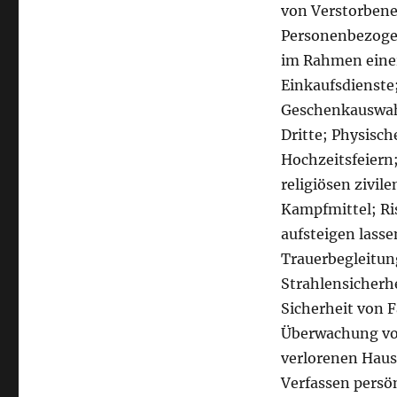
von Verstorbene
Personenbezogen
im Rahmen eine
Einkaufsdienste
Geschenkauswahl
Dritte; Physisc
Hochzeitsfeiern
religiösen zivil
Kampfmittel; Ri
aufsteigen lass
Trauerbegleitung
Strahlensicherh
Sicherheit von 
Überwachung von
verlorenen Haus
Verfassen persö