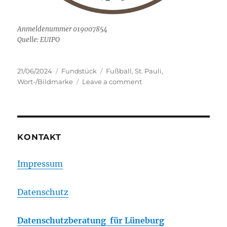
Anmeldenummer 019007854
Quelle: EUIPO
Posted
Categories
Tags
21/06/2024
Fundstück
Fußball
,
St. Pauli
,
on
on
Wort-/Bildmarke
Leave a comment
Neue
St.
Pauli
Marke
KONTAKT
Impressum
Datenschutz
Datenschutzberatung für Lüneburg