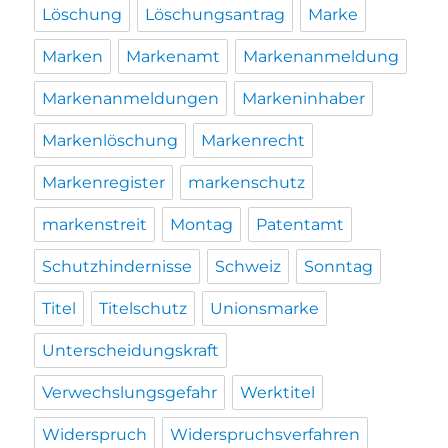
Löschung
Löschungsantrag
Marke
Marken
Markenamt
Markenanmeldung
Markenanmeldungen
Markeninhaber
Markenlöschung
Markenrecht
Markenregister
markenschutz
markenstreit
Montag
Patentamt
Schutzhindernisse
Schweiz
Sonntag
Titel
Titelschutz
Unionsmarke
Unterscheidungskraft
Verwechslungsgefahr
Werktitel
Widerspruch
Widerspruchsverfahren