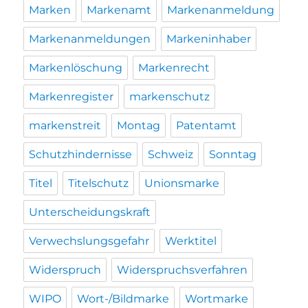
Marken
Markenamt
Markenanmeldung
Markenanmeldungen
Markeninhaber
Markenlöschung
Markenrecht
Markenregister
markenschutz
markenstreit
Montag
Patentamt
Schutzhindernisse
Schweiz
Sonntag
Titel
Titelschutz
Unionsmarke
Unterscheidungskraft
Verwechslungsgefahr
Werktitel
Widerspruch
Widerspruchsverfahren
WIPO
Wort-/Bildmarke
Wortmarke