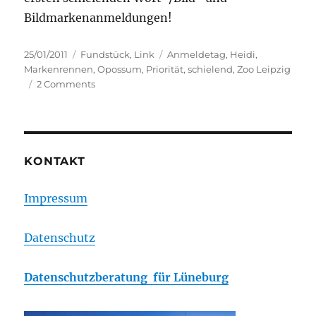
Bildmarkenanmeldungen!
Posted
Categories
Tags
25/01/2011
Fundstück
,
Link
Anmeldetag
,
Heidi
,
on
Markenrennen
,
Opossum
,
Priorität
,
schielend
,
Zoo Leipzig
on
2 Comments
Heidi,
das
schielende
Opossum
–
KONTAKT
das
Markenrennen
Impressum
ist
eröffnet
Datenschutz
Datenschutzberatung für Lüneburg