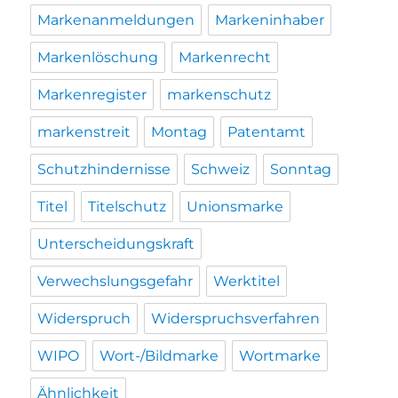
Markenanmeldungen
Markeninhaber
Markenlöschung
Markenrecht
Markenregister
markenschutz
markenstreit
Montag
Patentamt
Schutzhindernisse
Schweiz
Sonntag
Titel
Titelschutz
Unionsmarke
Unterscheidungskraft
Verwechslungsgefahr
Werktitel
Widerspruch
Widerspruchsverfahren
WIPO
Wort-/Bildmarke
Wortmarke
Ähnlichkeit