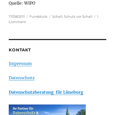
Quelle: WIPO
Posted
Categories
Tags
17/08/2011
Fundstück
Schall
,
Schutz vor Schall
1
on
on
Comment
Empfehlenswert
für
Fans
in
Hoffenheim
KONTAKT
Impressum
Datenschutz
Datenschutzberatung für Lüneburg