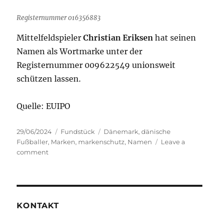
Registernummer 016356883
Mittelfeldspieler
Christian Eriksen
hat seinen
Namen als Wortmarke unter der
Registernummer 009622549 unionsweit
schützen lassen.
Quelle: EUIPO
Posted
Categories
Tags
29/06/2024
Fundstück
Dänemark
,
dänische
on
Fußballer
,
Marken
,
markenschutz
,
Namen
Leave a
on
comment
Dänische
Fußballer
im
Markenregister
KONTAKT