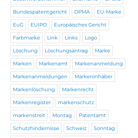
Bundespatentgericht
DPMA
EU-Marke
EuG
EUIPO
Europäisches Gericht
Farbmarke
Link
Links
Logo
Löschung
Löschungsantrag
Marke
Marken
Markenamt
Markenanmeldung
Markenanmeldungen
Markeninhaber
Markenlöschung
Markenrecht
Markenregister
markenschutz
markenstreit
Montag
Patentamt
Schutzhindernisse
Schweiz
Sonntag