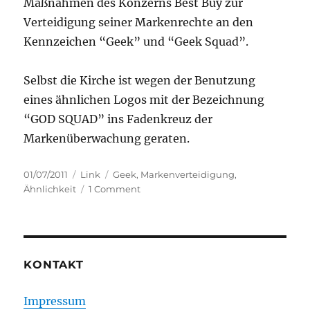
Maßnahmen des Konzerns Best Buy zur
Verteidigung seiner Markenrechte an den
Kennzeichen “Geek” und “Geek Squad”.
Selbst die Kirche ist wegen der Benutzung
eines ähnlichen Logos mit der Bezeichnung
“GOD SQUAD” ins Fadenkreuz der
Markenüberwachung geraten.
Posted
Categories
Tags
01/07/2011
Link
Geek
,
Markenverteidigung
,
on
on
Ähnlichkeit
1 Comment
Don’t
be
a
Geek
KONTAKT
Impressum