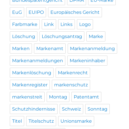
Bundespatentgericht
DPMA
EU-Marke
EuG
EUIPO
Europäisches Gericht
Farbmarke
Link
Links
Logo
Löschung
Löschungsantrag
Marke
Marken
Markenamt
Markenanmeldung
Markenanmeldungen
Markeninhaber
Markenlöschung
Markenrecht
Markenregister
markenschutz
markenstreit
Montag
Patentamt
Schutzhindernisse
Schweiz
Sonntag
Titel
Titelschutz
Unionsmarke