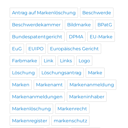
Antrag auf Markenlöschung
Beschwerde
Beschwerdekammer
Bildmarke
BPatG
Bundespatentgericht
DPMA
EU-Marke
EuG
EUIPO
Europäisches Gericht
Farbmarke
Link
Links
Logo
Löschung
Löschungsantrag
Marke
Marken
Markenamt
Markenanmeldung
Markenanmeldungen
Markeninhaber
Markenlöschung
Markenrecht
Markenregister
markenschutz