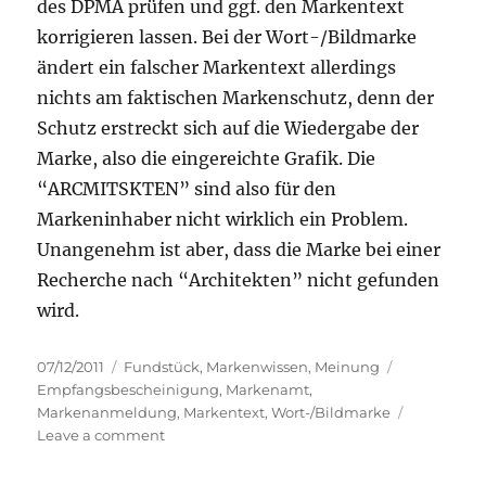
des DPMA prüfen und ggf. den Markentext
korrigieren lassen. Bei der Wort-/Bildmarke
ändert ein falscher Markentext allerdings
nichts am faktischen Markenschutz, denn der
Schutz erstreckt sich auf die Wiedergabe der
Marke, also die eingereichte Grafik. Die
“ARCMITSKTEN” sind also für den
Markeninhaber nicht wirklich ein Problem.
Unangenehm ist aber, dass die Marke bei einer
Recherche nach “Architekten” nicht gefunden
wird.
Posted
Categories
Tags
07/12/2011
Fundstück
,
Markenwissen
,
Meinung
on
Empfangsbescheinigung
,
Markenamt
,
Markenanmeldung
,
Markentext
,
Wort-/Bildmarke
on
Leave a comment
Kennen
Sie