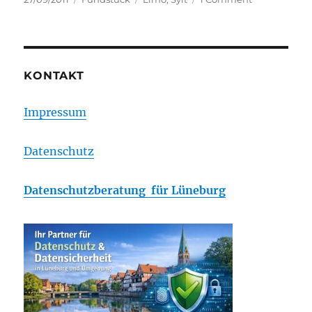
on
Besondere
Stretchlimo
wechselt
den
Inhaber
KONTAKT
Impressum
Datenschutz
Datenschutzberatung für Lüneburg