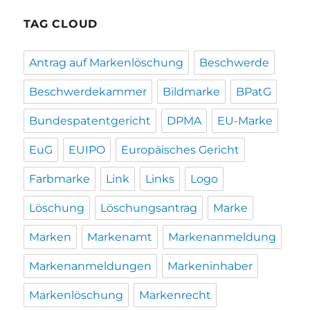
TAG CLOUD
Antrag auf Markenlöschung
Beschwerde
Beschwerdekammer
Bildmarke
BPatG
Bundespatentgericht
DPMA
EU-Marke
EuG
EUIPO
Europäisches Gericht
Farbmarke
Link
Links
Logo
Löschung
Löschungsantrag
Marke
Marken
Markenamt
Markenanmeldung
Markenanmeldungen
Markeninhaber
Markenlöschung
Markenrecht