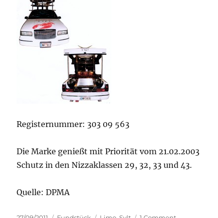
Registernummer: 303 09 563
Die Marke genießt mit Priorität vom 21.02.2003
Schutz in den Nizzaklassen 29, 32, 33 und 43.
Quelle: DPMA
Posted
Categories
Tags
on
27/09/2011
Fundstück
Limo
,
Sylt
1 Comment