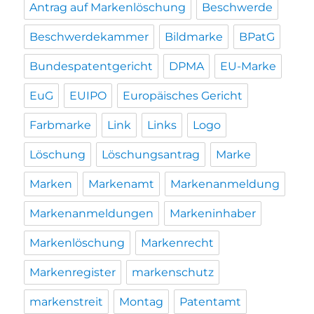
Antrag auf Markenlöschung
Beschwerde
Beschwerdekammer
Bildmarke
BPatG
Bundespatentgericht
DPMA
EU-Marke
EuG
EUIPO
Europäisches Gericht
Farbmarke
Link
Links
Logo
Löschung
Löschungsantrag
Marke
Marken
Markenamt
Markenanmeldung
Markenanmeldungen
Markeninhaber
Markenlöschung
Markenrecht
Markenregister
markenschutz
markenstreit
Montag
Patentamt