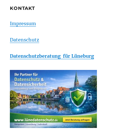
Spielorte
–
KONTAKT
heute
Leipzig
Impressum
Datenschutz
Datenschutzberatung für Lüneburg