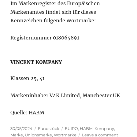
Im Markenregister des Europäischen
Markenamtes findet sich für dieses
Kennzeichen folgende Wortmarke:
Registernummer 018065891
VINCENT KOMPANY
Klassen 25, 41
Markeninhaber V4K Limited, Manchester UK
Quelle: HABM
Posted
Categories
Tags
30/05/2024
Fundstück
EUIPO
,
HABM
,
Kompany
,
on
on
Marke
,
Unionsmarke
,
Wortmarke
Leave a comment