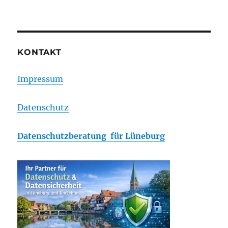
Kompan
ein
Markentr
KONTAKT
Impressum
Datenschutz
Datenschutzberatung für Lüneburg