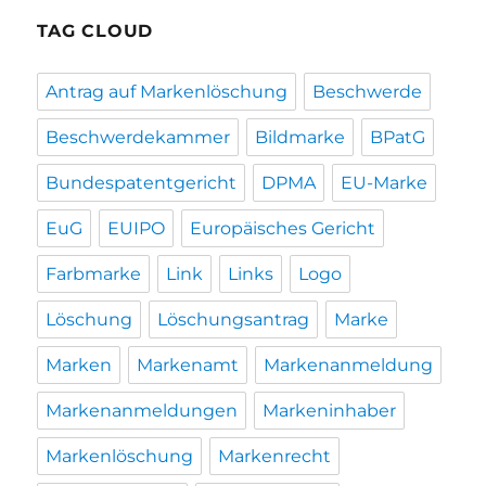
TAG CLOUD
Antrag auf Markenlöschung
Beschwerde
Beschwerdekammer
Bildmarke
BPatG
Bundespatentgericht
DPMA
EU-Marke
EuG
EUIPO
Europäisches Gericht
Farbmarke
Link
Links
Logo
Löschung
Löschungsantrag
Marke
Marken
Markenamt
Markenanmeldung
Markenanmeldungen
Markeninhaber
Markenlöschung
Markenrecht