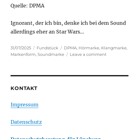
Quelle: DPMA
Ignorant, der ich bin, denke ich bei dem Sound
allerdings eher an Star Wars…
Posted
Categories
Tags
31/07/2025
Fundstück
DPMA
,
Hörmarke
,
Klangmarke
,
on
on
Markenform
,
Soundmarke
Leave a comment
Porsche
Klangmarke
KONTAKT
Impressum
Datenschutz