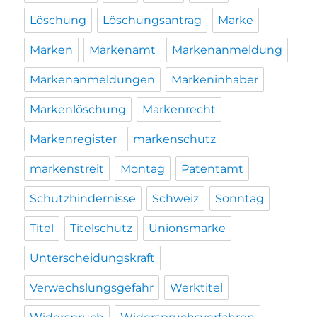
Löschung
Löschungsantrag
Marke
Marken
Markenamt
Markenanmeldung
Markenanmeldungen
Markeninhaber
Markenlöschung
Markenrecht
Markenregister
markenschutz
markenstreit
Montag
Patentamt
Schutzhindernisse
Schweiz
Sonntag
Titel
Titelschutz
Unionsmarke
Unterscheidungskraft
Verwechslungsgefahr
Werktitel