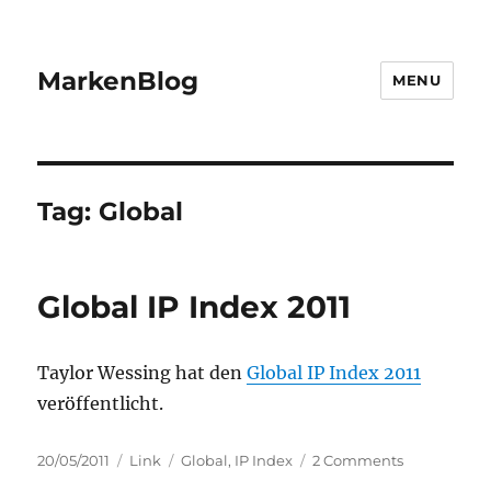
MarkenBlog
MENU
Tag:
Global
Global IP Index 2011
Taylor Wessing hat den
Global IP Index 2011
veröffentlicht.
Posted
Categories
Tags
on
20/05/2011
Link
Global
,
IP Index
2 Comments
on
Global