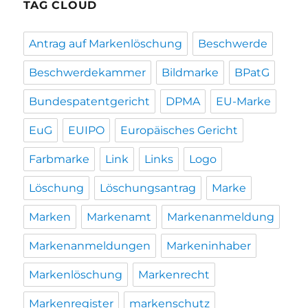
TAG CLOUD
Antrag auf Markenlöschung
Beschwerde
Beschwerdekammer
Bildmarke
BPatG
Bundespatentgericht
DPMA
EU-Marke
EuG
EUIPO
Europäisches Gericht
Farbmarke
Link
Links
Logo
Löschung
Löschungsantrag
Marke
Marken
Markenamt
Markenanmeldung
Markenanmeldungen
Markeninhaber
Markenlöschung
Markenrecht
Markenregister
markenschutz