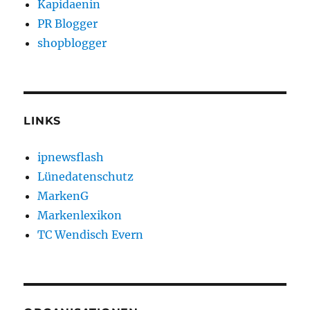
Kapidaenin
PR Blogger
shopblogger
LINKS
ipnewsflash
Lünedatenschutz
MarkenG
Markenlexikon
TC Wendisch Evern