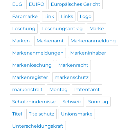
EuG
EUIPO
Europäisches Gericht
Farbmarke
Link
Links
Logo
Löschung
Löschungsantrag
Marke
Marken
Markenamt
Markenanmeldung
Markenanmeldungen
Markeninhaber
Markenlöschung
Markenrecht
Markenregister
markenschutz
markenstreit
Montag
Patentamt
Schutzhindernisse
Schweiz
Sonntag
Titel
Titelschutz
Unionsmarke
Unterscheidungskraft