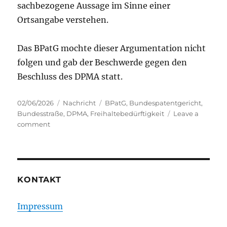
sachbezogene Aussage im Sinne einer
Ortsangabe verstehen.
Das BPatG mochte dieser Argumentation nicht
folgen und gab der Beschwerde gegen den
Beschluss des DPMA statt.
Posted
Categories
Tags
02/06/2026
Nachricht
BPatG
,
Bundespatentgericht
,
on
Bundesstraße
,
DPMA
,
Freihaltebedürftigkeit
Leave a
on
comment
B304
–
BPatG
korrigiert
das
KONTAKT
DPMA
Impressum