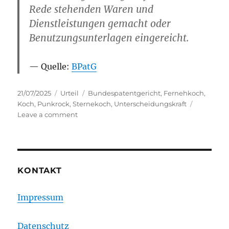
Rede stehenden Waren und
Dienstleistungen gemacht oder
Benutzungsunterlagen eingereicht.
Quelle:
BPatG
Posted
Categories
Tags
21/07/2025
Urteil
Bundespatentgericht
,
Fernehkoch
,
on
Koch
,
Punkrock
,
Sternekoch
,
Unterscheidungskraft
on
Leave a comment
Fernsehkoch
scheitert
vor
dem
Bundespatentgericht
KONTAKT
Impressum
Datenschutz