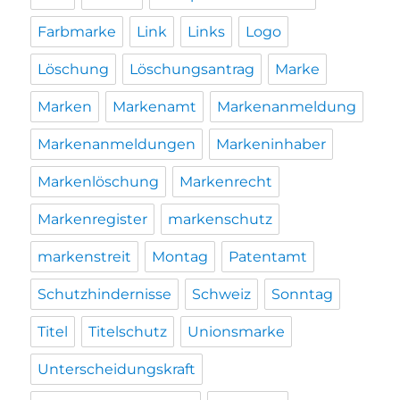
Farbmarke
Link
Links
Logo
Löschung
Löschungsantrag
Marke
Marken
Markenamt
Markenanmeldung
Markenanmeldungen
Markeninhaber
Markenlöschung
Markenrecht
Markenregister
markenschutz
markenstreit
Montag
Patentamt
Schutzhindernisse
Schweiz
Sonntag
Titel
Titelschutz
Unionsmarke
Unterscheidungskraft