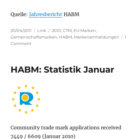
Quelle:
Jahresbericht
HABM
Posted
Categories
Tags
20/04/2011
Link
2010
,
CTM
,
EU Marken
,
on
Gemeinschaftsmarken
,
HABM
,
Markenanmeldungen
1
on
Comment
Zahl
des
Tages:
HABM: Statistik Januar
98.000
Community trade mark applications received
7449 / 6609 (Januar 2010)