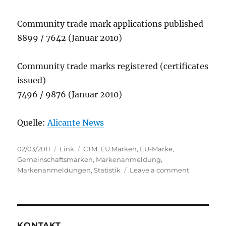
Community trade mark applications published
8899 / 7642 (Januar 2010)
Community trade marks registered (certificates
issued)
7496 / 9876 (Januar 2010)
Quelle:
Alicante News
Posted
Categories
Tags
02/03/2011
Link
CTM
,
EU Marken
,
EU-Marke
,
on
Gemeinschaftsmarken
,
Markenanmeldung
,
on
Markenanmeldungen
,
Statistik
Leave a comment
HABM:
Statistik
Januar
KONTAKT