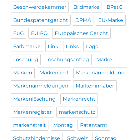
Beschwerdekammer
Bildmarke
BPatG
Bundespatentgericht
DPMA
EU-Marke
EuG
EUIPO
Europäisches Gericht
Farbmarke
Link
Links
Logo
Löschung
Löschungsantrag
Marke
Marken
Markenamt
Markenanmeldung
Markenanmeldungen
Markeninhaber
Markenlöschung
Markenrecht
Markenregister
markenschutz
markenstreit
Montag
Patentamt
Schutzhindernisse
Schweiz
Sonntag