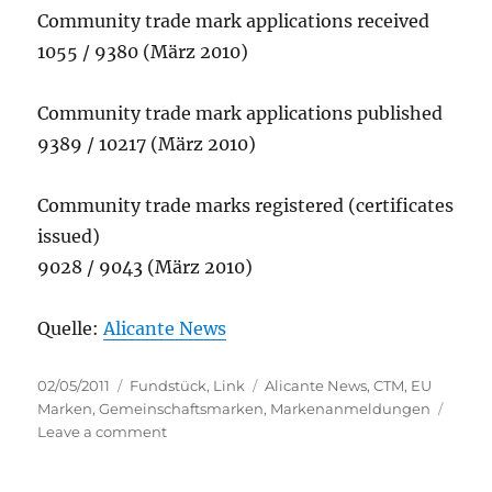
Community trade mark applications received
1055 / 9380 (März 2010)
Community trade mark applications published
9389 / 10217 (März 2010)
Community trade marks registered (certificates
issued)
9028 / 9043 (März 2010)
Quelle:
Alicante News
Posted
Categories
Tags
02/05/2011
Fundstück
,
Link
Alicante News
,
CTM
,
EU
on
Marken
,
Gemeinschaftsmarken
,
Markenanmeldungen
on
Leave a comment
HABM:
Statistiken