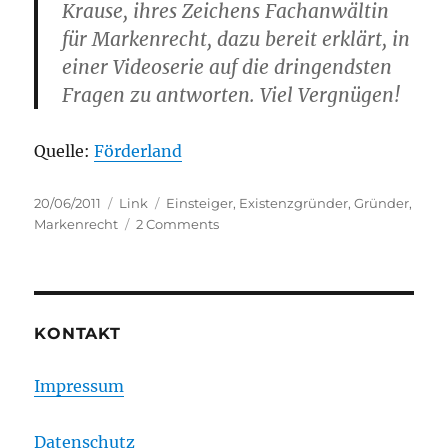
Krause, ihres Zeichens Fachanwältin
für Markenrecht, dazu bereit erklärt, in
einer Videoserie auf die dringendsten
Fragen zu antworten. Viel Vergnügen!
Quelle:
Förderland
Posted
Categories
Tags
20/06/2011
Link
Einsteiger
,
Existenzgründer
,
Gründer
,
on
on
Markenrecht
2 Comments
Markenrecht
für
Einsteiger
KONTAKT
Impressum
Datenschutz