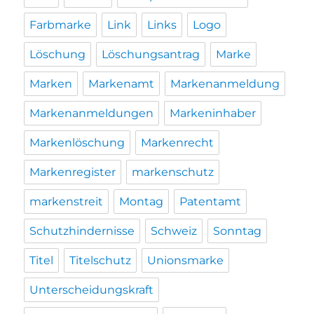
Farbmarke
Link
Links
Logo
Löschung
Löschungsantrag
Marke
Marken
Markenamt
Markenanmeldung
Markenanmeldungen
Markeninhaber
Markenlöschung
Markenrecht
Markenregister
markenschutz
markenstreit
Montag
Patentamt
Schutzhindernisse
Schweiz
Sonntag
Titel
Titelschutz
Unionsmarke
Unterscheidungskraft