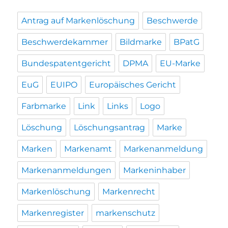
Antrag auf Markenlöschung
Beschwerde
Beschwerdekammer
Bildmarke
BPatG
Bundespatentgericht
DPMA
EU-Marke
EuG
EUIPO
Europäisches Gericht
Farbmarke
Link
Links
Logo
Löschung
Löschungsantrag
Marke
Marken
Markenamt
Markenanmeldung
Markenanmeldungen
Markeninhaber
Markenlöschung
Markenrecht
Markenregister
markenschutz