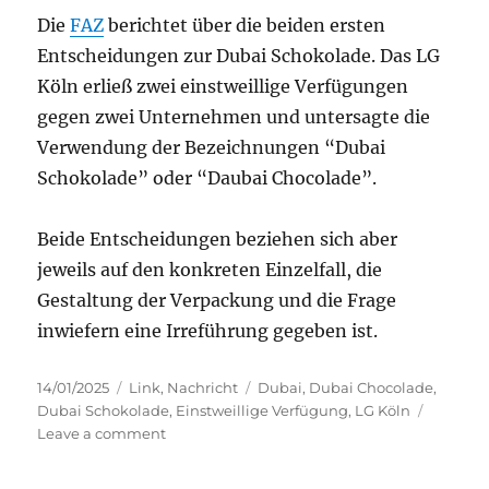
Die
FAZ
berichtet über die beiden ersten
Entscheidungen zur Dubai Schokolade. Das LG
Köln erließ zwei einstweillige Verfügungen
gegen zwei Unternehmen und untersagte die
Verwendung der Bezeichnungen “Dubai
Schokolade” oder “Daubai Chocolade”.
Beide Entscheidungen beziehen sich aber
jeweils auf den konkreten Einzelfall, die
Gestaltung der Verpackung und die Frage
inwiefern eine Irreführung gegeben ist.
Posted
Categories
Tags
14/01/2025
Link
,
Nachricht
Dubai
,
Dubai Chocolade
,
on
Dubai Schokolade
,
Einstweillige Verfügung
,
LG Köln
on
Leave a comment
LG
Köln: