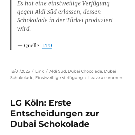
Es hat eine einstweilige Verfügung
gegen Aldi Süd erlassen, dessen
Schokolade in der Türkei produziert
wird.
Quelle:
LTO
Posted
Categories
Tags
18/01/2025
Link
Aldi Süd
,
Dubai Chocolade
,
Dubai
on
on
Schokolade
,
Einstweillige Verfügung
Leave a comment
Duba
Scho
–
LG Köln: Erste
LG
Köln
Entscheidungen zur
erläß
Dubai Schokolade
nächs
EV