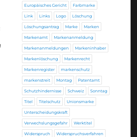
Europäisches Gericht
Farbmarke
Link
Links
Logo
Löschung
Löschungsantrag
Marke
Marken
n
Markenamt
Markenanmeldung
m
Markenanmeldungen
Markeninhaber
Markenlöschung
Markenrecht
Markenregister
markenschutz
markenstreit
Montag
Patentamt
Schutzhindernisse
Schweiz
Sonntag
Titel
Titelschutz
Unionsmarke
Unterscheidungskraft
Verwechslungsgefahr
Werktitel
Widerspruch
Widerspruchsverfahren