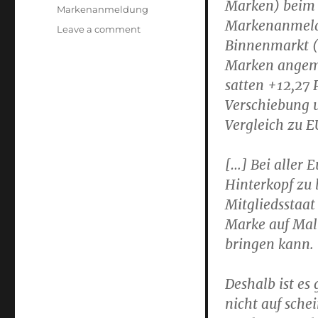
Marken) beim
Markenanmeldung
Markenanmeld
on
Leave a comment
Binnenmarkt 
Deutsche
Marke
Marken angeme
oder
satten +12,27 
Europäische
Verschiebung
Gemeinschaftsmarke?
Vergleich zu
[…] Bei aller 
Hinterkopf zu 
Mitgliedsstaat
Marke auf Malt
bringen kann.
Deshalb ist es
nicht auf sche