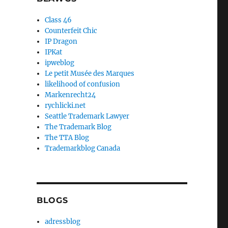
Class 46
Counterfeit Chic
IP Dragon
IPKat
ipweblog
Le petit Musée des Marques
likelihood of confusion
Markenrecht24
rychlicki.net
Seattle Trademark Lawyer
The Trademark Blog
The TTA Blog
Trademarkblog Canada
BLOGS
adressblog