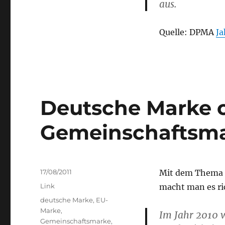
aus.
Quelle: DPMA
Ja
Deutsche Marke 
Gemeinschaftsm
Posted
17/08/2011
Mit dem Thema 
on
Categories
Link
macht man es ric
Tags
deutsche Marke
,
EU-
Marke
,
Im Jahr 2010 
Gemeinschaftsmarke
,