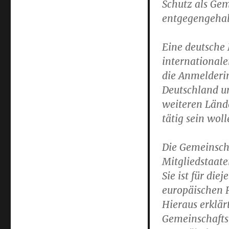
Schutz als Ge
Gemeinschaftsmarke?
entgegengehal
Eine deutsche
internationalen
die Anmelderi
Deutschland u
weiteren Länd
tätig sein woll
Die Gemeinscha
Mitgliedstaate
Sie ist für die
europäischen R
Hieraus erklär
Gemeinschafts