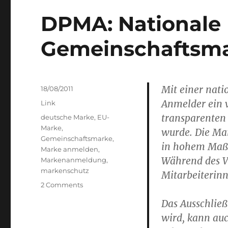
DPMA: Nationale
Gemeinschaftsm
Mit einer nat
Posted
18/08/2011
on
Anmelder ein v
Categories
Link
transparenten 
Tags
deutsche Marke
,
EU-
Marke
,
wurde. Die Ma
Gemeinschaftsmarke
,
in hohem Maß a
Marke anmelden
,
Während des Ve
Markenanmeldung
,
markenschutz
Mitarbeiterinn
on
2 Comments
DPMA:
Das Ausschließ
Nationale
wird, kann au
Marke
oder