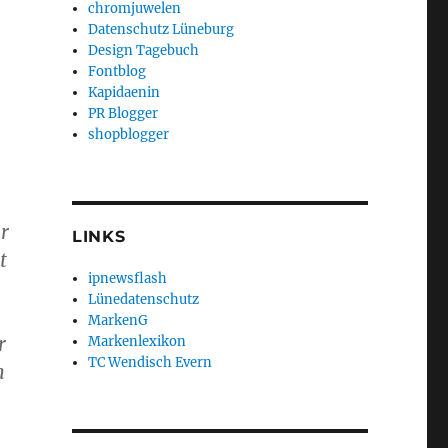
chromjuwelen
Datenschutz Lüneburg
Design Tagebuch
Fontblog
Kapidaenin
PR Blogger
shopblogger
r
LINKS
t
ipnewsflash
Lünedatenschutz
MarkenG
r
Markenlexikon
TC Wendisch Evern
n