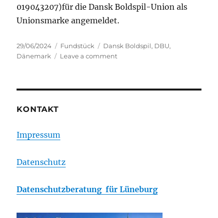
019043207)für die Dansk Boldspil-Union als
Unionsmarke angemeldet.
Posted
Categories
Tags
29/06/2024
Fundstück
Dansk Boldspil
,
DBU
,
on
on
Dänemark
Leave a comment
DBU
–
DANSK
BOLDSPIL
UNION
KONTAKT
Impressum
Datenschutz
Datenschutzberatung für Lüneburg