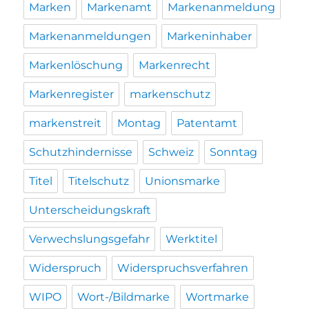
Marken
Markenamt
Markenanmeldung
Markenanmeldungen
Markeninhaber
Markenlöschung
Markenrecht
Markenregister
markenschutz
markenstreit
Montag
Patentamt
Schutzhindernisse
Schweiz
Sonntag
Titel
Titelschutz
Unionsmarke
Unterscheidungskraft
Verwechslungsgefahr
Werktitel
Widerspruch
Widerspruchsverfahren
WIPO
Wort-/Bildmarke
Wortmarke