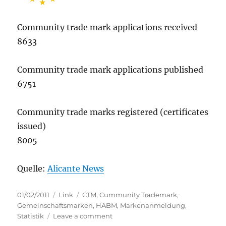
Community trade mark applications received
8633
Community trade mark applications published
6751
Community trade marks registered (certificates
issued)
8005
Quelle:
Alicante News
Posted
Categories
Tags
01/02/2011
Link
CTM
,
Cummunity Trademark
,
on
Gemeinschaftsmarken
,
HABM
,
Markenanmeldung
,
on
Statistik
Leave a comment