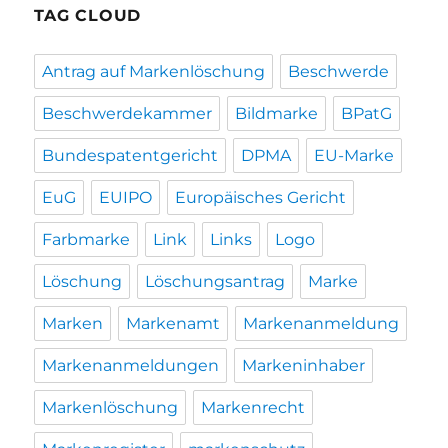
TAG CLOUD
Antrag auf Markenlöschung
Beschwerde
Beschwerdekammer
Bildmarke
BPatG
Bundespatentgericht
DPMA
EU-Marke
EuG
EUIPO
Europäisches Gericht
Farbmarke
Link
Links
Logo
Löschung
Löschungsantrag
Marke
Marken
Markenamt
Markenanmeldung
Markenanmeldungen
Markeninhaber
Markenlöschung
Markenrecht