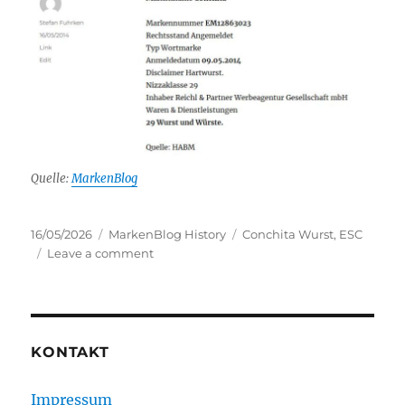
Quelle:
MarkenBlog
Posted
Categories
Tags
16/05/2026
MarkenBlog History
Conchita Wurst
,
ESC
on
on
Leave a comment
Heute
vor
12
Jahren
–
KONTAKT
in
Sachen
Impressum
ESC