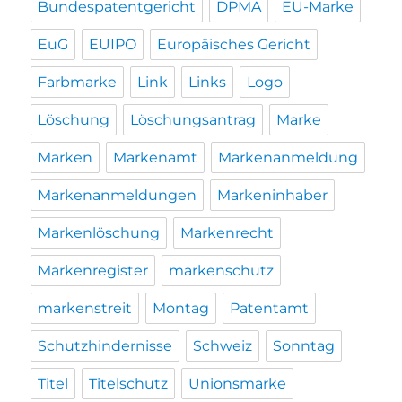
Bundespatentgericht
DPMA
EU-Marke
EuG
EUIPO
Europäisches Gericht
Farbmarke
Link
Links
Logo
Löschung
Löschungsantrag
Marke
Marken
Markenamt
Markenanmeldung
Markenanmeldungen
Markeninhaber
Markenlöschung
Markenrecht
Markenregister
markenschutz
markenstreit
Montag
Patentamt
Schutzhindernisse
Schweiz
Sonntag
Titel
Titelschutz
Unionsmarke