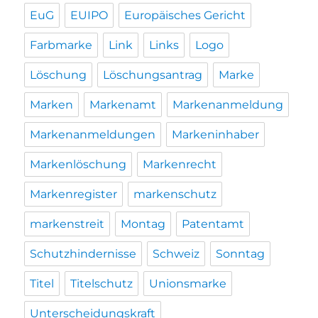
EuG
EUIPO
Europäisches Gericht
Farbmarke
Link
Links
Logo
Löschung
Löschungsantrag
Marke
Marken
Markenamt
Markenanmeldung
Markenanmeldungen
Markeninhaber
Markenlöschung
Markenrecht
Markenregister
markenschutz
markenstreit
Montag
Patentamt
Schutzhindernisse
Schweiz
Sonntag
Titel
Titelschutz
Unionsmarke
Unterscheidungskraft