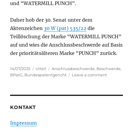
und “WATERMILL PUNCH”.
Daher hob der 30. Senat unter dem
Aktenzeichen
30 W (pat) 535/22
die
Teillöschung der Marke “WATERMILL PUNCH”
auf und wies die Anschlussbeschwerde auf Basis
der prioritätsälteren Marke “PUNCH” zurück.
Posted
Categories
Tags
14/07/2025
Urteil
Anschlussbeschwerde
,
Beschwerde
,
on
on
BPatG
,
Bundespatentgericht
Leave a comment
BPatG:
PUNCH
vs.
WATERMILL
PUNCH
KONTAKT
Impressum