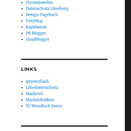
chromjuwelen
Datenschutz Lüneburg
Design Tagebuch
Fontblog
Kapidaenin
PR Blogger
shopblogger
LINKS
ipnewsflash
Lünedatenschutz
MarkenG
Markenlexikon
TC Wendisch Evern