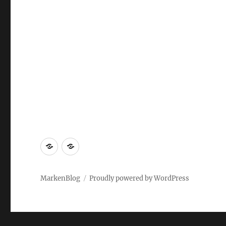
Markenrecherche
Gastbeiträge
MarkenBlog
Proudly powered by WordPress