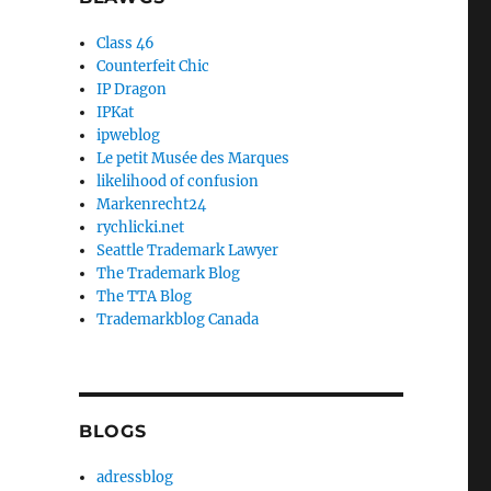
Class 46
Counterfeit Chic
IP Dragon
IPKat
ipweblog
Le petit Musée des Marques
likelihood of confusion
Markenrecht24
rychlicki.net
Seattle Trademark Lawyer
The Trademark Blog
The TTA Blog
Trademarkblog Canada
BLOGS
adressblog