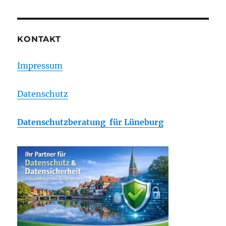
Mark
–
ein
besonde
KONTAKT
Markenz
Impressum
Datenschutz
Datenschutzberatung für Lüneburg