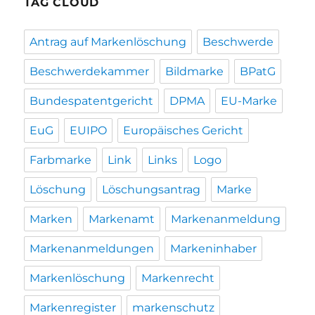
TAG CLOUD
Antrag auf Markenlöschung
Beschwerde
Beschwerdekammer
Bildmarke
BPatG
Bundespatentgericht
DPMA
EU-Marke
EuG
EUIPO
Europäisches Gericht
Farbmarke
Link
Links
Logo
Löschung
Löschungsantrag
Marke
Marken
Markenamt
Markenanmeldung
Markenanmeldungen
Markeninhaber
Markenlöschung
Markenrecht
Markenregister
markenschutz