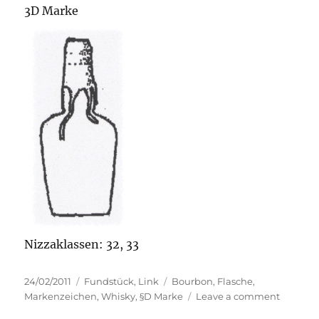
3D Marke
Nizzaklassen: 32, 33
Posted
Categories
Tags
24/02/2011
Fundstück
,
Link
Bourbon
,
Flasche
,
on
on
Markenzeichen
,
Whisky
,
§D Marke
Leave a comment
Maker’s