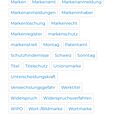
Marken
Markenamt
Markenanmeldung
Markenanmeldungen
Markeninhaber
Markenlöschung
Markenrecht
Markenregister
markenschutz
markenstreit
Montag
Patentamt
Schutzhindernisse
Schweiz
Sonntag
Titel
Titelschutz
Unionsmarke
Unterscheidungskraft
Verwechslungsgefahr
Werktitel
Widerspruch
Widerspruchsverfahren
WIPO
Wort-/Bildmarke
Wortmarke