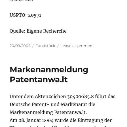
USPTO: 20571
Quelle: Eigene Recherche
Posted
Categories
on
20/09/2005
Fundstück
Leave a comment
on
Markenanmeldu
im
Juli
Markenanmeldung
Patentanwa.lt
Unter dem Aktenzeichen 30400685.8 führt das
Deutsche Patent- und Markenamt die
Markenanmeldung Patentanwa.lt.
Am 08. Januar 2004 wurde die Eintragung der