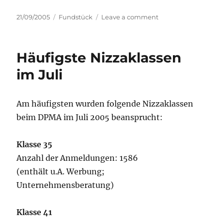
Posted
Categories
on
21/09/2005
Fundstück
Leave a comment
on
Markenformen
(04)
US-
Häufigste Nizzaklassen
Federal
Marken
im Juli
Am häufigsten wurden folgende Nizzaklassen
beim DPMA im Juli 2005 beansprucht:
Klasse 35
Anzahl der Anmeldungen: 1586
(enthält u.A. Werbung;
Unternehmensberatung)
Klasse 41