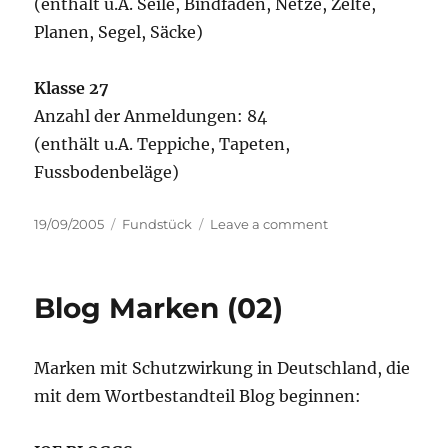
(enthält u.A. Seile, Bindfäden, Netze, Zelte,
Planen, Segel, Säcke)
Klasse 27
Anzahl der Anmeldungen: 84
(enthält u.A. Teppiche, Tapeten,
Fussbodenbeläge)
Posted
Categories
on
19/09/2005
Fundstück
Leave a comment
on
Nizzaklassenstatis
Blog Marken (02)
Marken mit Schutzwirkung in Deutschland, die
mit dem Wortbestandteil Blog beginnen: