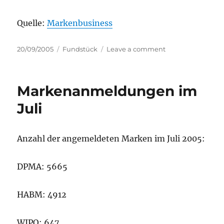
Quelle:
Markenbusiness
Posted
Categories
on
20/09/2005
Fundstück
Leave a comment
on
Häufigste
Nizzaklassen
im
Markenanmeldungen im
Juli
Juli
Anzahl der angemeldeten Marken im Juli 2005:
DPMA: 5665
HABM: 4912
WIPO: 647