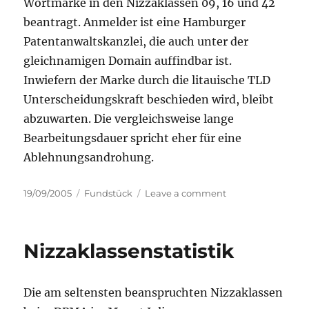
Wortmarke in den Nizzaklassen 09, 16 und 42
beantragt. Anmelder ist eine Hamburger
Patentanwaltskanzlei, die auch unter der
gleichnamigen Domain auffindbar ist.
Inwiefern der Marke durch die litauische TLD
Unterscheidungskraft beschieden wird, bleibt
abzuwarten. Die vergleichsweise lange
Bearbeitungsdauer spricht eher für eine
Ablehnungsandrohung.
Posted
Categories
on
19/09/2005
Fundstück
Leave a comment
on
Markenanmeldun
Patentanwa.lt
Nizzaklassenstatistik
Die am seltensten beanspruchten Nizzaklassen