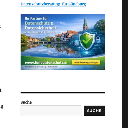
Datenschutzberatung für Lüneburg
t
t
Suche
ag
SUCHE