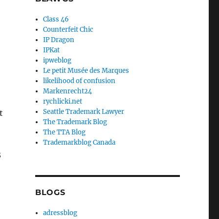
Class 46
Counterfeit Chic
IP Dragon
IPKat
ipweblog
Le petit Musée des Marques
likelihood of confusion
Markenrecht24
rychlicki.net
Seattle Trademark Lawyer
t
The Trademark Blog
The TTA Blog
Trademarkblog Canada
3
BLOGS
adressblog