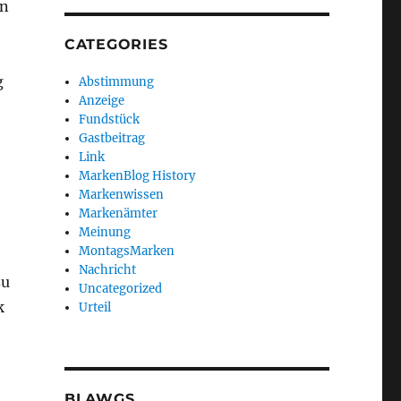
en
CATEGORIES
g
Abstimmung
Anzeige
Fundstück
Gastbeitrag
Link
MarkenBlog History
Markenwissen
Markenämter
Meinung
MontagsMarken
Nachricht
zu
Uncategorized
k
Urteil
BLAWGS