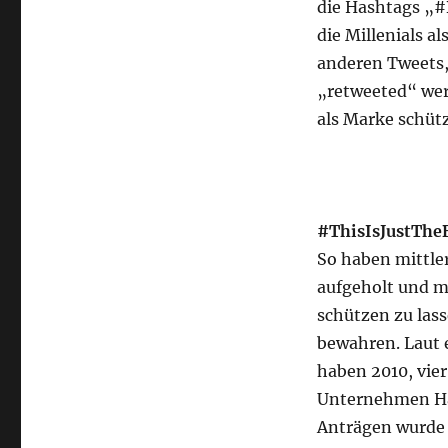
die Hashtags „#
die Millenials 
anderen Tweets,
„retweeted“ wer
als Marke schütz
#ThisIsJustThe
So haben mittle
aufgeholt und 
schützen zu las
bewahren. Laut 
haben 2010, vier
Unternehmen Ha
Anträgen wurde 