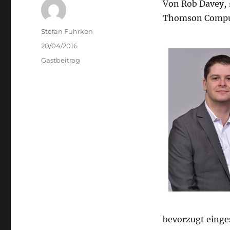
Von Rob Davey, ?
Thomson Comp
Author
Stefan Fuhrken
Posted
20/04/2016
on
Categories
Gastbeitrag
bevorzugt einge