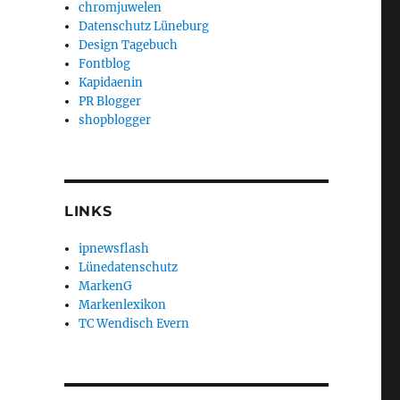
chromjuwelen
Datenschutz Lüneburg
Design Tagebuch
Fontblog
Kapidaenin
PR Blogger
shopblogger
LINKS
ipnewsflash
Lünedatenschutz
MarkenG
Markenlexikon
TC Wendisch Evern