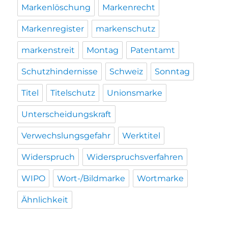
Markenlöschung
Markenrecht
Markenregister
markenschutz
markenstreit
Montag
Patentamt
Schutzhindernisse
Schweiz
Sonntag
Titel
Titelschutz
Unionsmarke
Unterscheidungskraft
Verwechslungsgefahr
Werktitel
Widerspruch
Widerspruchsverfahren
WIPO
Wort-/Bildmarke
Wortmarke
Ähnlichkeit