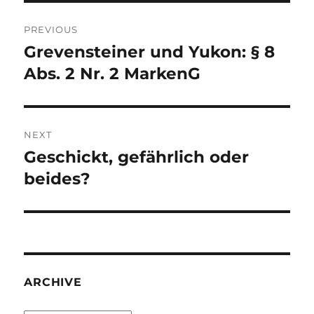
Post
PREVIOUS
navigation
Grevensteiner und Yukon: § 8
Previous
post:
Abs. 2 Nr. 2 MarkenG
NEXT
Geschickt, gefährlich oder
Next
post:
beides?
ARCHIVE